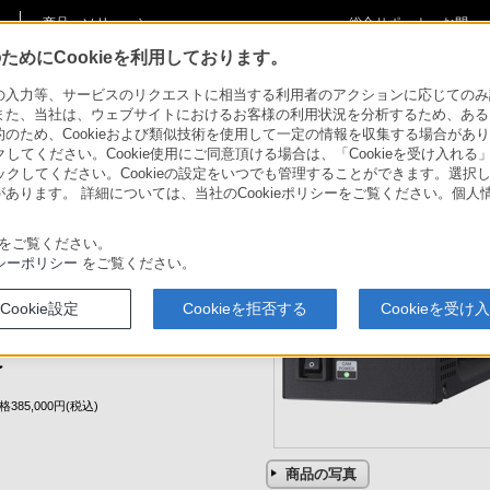
商品・ソリューショ
総合サポート・お問
ご購入検討
ン情報
い合わせ
めにCookieを利用しております。
B70
力等、サービスのリクエストに相当する利用者のアクションに応じてのみ設定され
また、当社は、ウェブサイトにおけるお客様の利用状況を分析するため、ある
ため、Cookieおよび類似技術を使用して一定の情報を収集する場合がありま
クしてください。Cookie使用にご同意頂ける場合は、「Cookieを受け入れる
リックしてください。Cookieの設定をいつでも管理することができます。選択し
あります。 詳細については、当社のCookieポリシーをご覧ください。個
事例一覧
をご覧ください。
ダプターCA-FB70への電源供給が
シーポリシー
をご覧ください。
長ユニット
Cookie設定
Cookieを拒否する
Cookieを受け
ユニット
E-FB70
了
385,000円(税込)
商品の写真