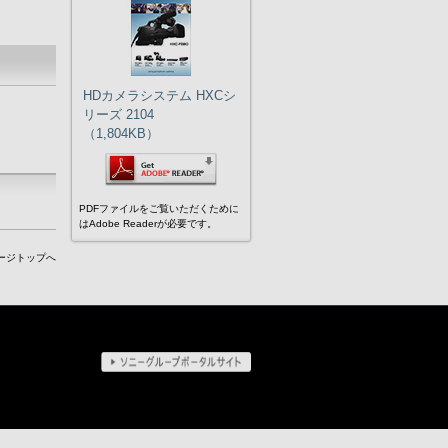
HDカメラシステム HXCシ
リーズ 2104
（1,804KB）
PDFファイルをご覧いただくために
はAdobe Readerが必要です。
ージトップへ