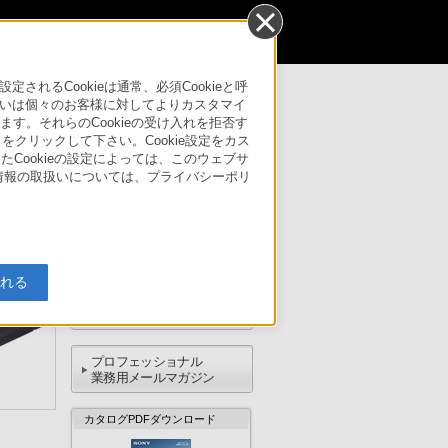
個人のお客様
るCookieは通常、必須Cookieと呼
いは個々のお客様に対してよりカスタマイ
す。それらのCookieの受け入れを拒否す
サポート・お問い合わせ
」をクリックして下さい。Cookie設定をカス
たCookieの設定によっては、このウェブサ
人情報の取扱いについては、プライバシーポリ
ご購入検討
入れる
サポート・お問い合わせ
プロフェッショナル
業務用メールマガジン
カタログPDFダウンロード