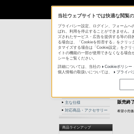
法人のお客様
当社ウェブサイトでは快適な閲覧のた
法人のお客様
システムカメラ
HXCE-F
プライバシー設定、ログイン、フォームへの入
ばれ、利用を停止することができません。
ズされたサービス・広告を提供する等の目的の
システムカメラ
る場合は、「Cookieを拒否する」をクリッ
タマイズする場合は「Cookie設定」をク
イトの機能の一部が使用できなくなる場合が
トップ
商品一覧
シーをご覧ください。
詳細については、当社の
Cookieポリシー
カメラア
HXCE-FB70
個人情報の取扱いについては、
プライバ
可能な延
トップ
電源供給
商品の特長
HXC
商品の写真
販売終
主な仕様
対応商品・アクセサリー
希望小売価格
商品ラインアップ