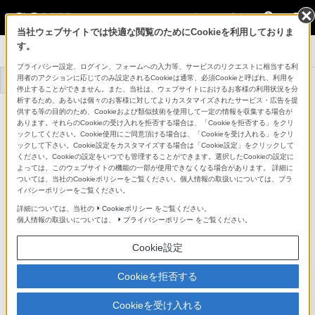
法人のお客様
当社ウェブサイトでは快適な閲覧のためにCookieを利用しておりま
す。
システムカメラ
プライバシー設定、ログイン、フォームへの入力等、サービスのリクエストに相当する利
用者のアクションに応じてのみ設定されるCookieは通常、必須Cookieと呼ばれ、利用を
トップ
商品一覧
事例一覧
停止することができません。また、当社は、ウェブサイトにおけるお客様の利用状況を分
析するため、あるいは個々のお客様に対してよりカスタマイズされたサービス・広告を提
HD JPEG XSコーデックソフトウェア
供する等の目的のため、Cookieおよび類似技術を使用して一定の情報を収集する場合が
HZCE-JX50H
あります。それらのCookieの受け入れを拒否する場合は、「Cookieを拒否する」をクリ
詳細メニュー
ックしてください。Cookie使用にご同意頂ける場合は、「Cookieを受け入れる」をクリ
ックして下さい。Cookie設定をカスタマイズする場合は「Cookie設定」をクリックして
ください。Cookieの設定をいつでも管理することができます。選択したCookieの設定に
よっては、このウェブサイトの機能の一部が使用できなくなる場合があります。 詳細に
ついては、当社のCookieポリシーをご覧ください。個人情報の取扱いについては、プラ
イバシーポリシーをご覧ください。
詳細については、当社の
Cookieポリシー
をご覧ください。
個人情報の取扱いについては、
プライバシーポリシー
をご覧ください。
Cookie設定
Cookieを拒否する
Cookieを受け入れる