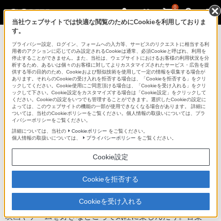
0
当社ウェブサイトでは快適な閲覧のためにCookieを利用しておりま
す。
プライバシー設定、ログイン、フォームへの入力等、サービスのリクエストに相当する利
用者のアクションに応じてのみ設定されるCookieは通常、必須Cookieと呼ばれ、利用を
停止することができません。また、当社は、ウェブサイトにおけるお客様の利用状況を分
析するため、あるいは個々のお客様に対してよりカスタマイズされたサービス・広告を提
Pシリーズ
供する等の目的のため、Cookieおよび類似技術を使用して一定の情報を収集する場合が
あります。それらのCookieの受け入れを拒否する場合は、「Cookieを拒否する」をクリ
ックしてください。Cookie使用にご同意頂ける場合は、「Cookieを受け入れる」をクリ
ックして下さい。Cookie設定をカスタマイズする場合は「Cookie設定」をクリックして
タブレットデバイス
Pシリーズ
ください。Cookieの設定をいつでも管理することができます。選択したCookieの設定に
よっては、このウェブサイトの機能の一部が使用できなくなる場合があります。 詳細に
ついては、当社のCookieポリシーをご覧ください。個人情報の取扱いについては、プラ
イバシーポリシーをご覧ください。
商品の特長 | コンセプト＆デザイン
詳細については、当社の
Cookieポリシー
をご覧ください。
個人情報の取扱いについては、
プライバシーポリシー
をご覧ください。
次へ
Cookie設定
Cookieを拒否する
できること、広がる。毎日が、もっと楽しくな
る
Cookieを受け入れる
映画やゲームを好きなところで気軽に楽しんだり。音楽