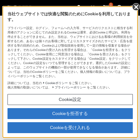
0
当社ウェブサイトでは快適な閲覧のためにCookieを利用しておりま
す。
プライバシー設定、ログイン、フォームへの入力等、サービスのリクエストに相当する利
用者のアクションに応じてのみ設定されるCookieは通常、必須Cookieと呼ばれ、利用を
停止することができません。また、当社は、ウェブサイトにおけるお客様の利用状況を分
析するため、あるいは個々のお客様に対してよりカスタマイズされたサービス・広告を提
SGPC1
供する等の目的のため、Cookieおよび類似技術を使用して一定の情報を収集する場合が
あります。それらのCookieの受け入れを拒否する場合は、「Cookieを拒否する」をクリ
ックしてください。Cookie使用にご同意頂ける場合は、「Cookieを受け入れる」をクリ
ックして下さい。Cookie設定をカスタマイズする場合は「Cookie設定」をクリックして
着せ替えパネル
SGPC1
ください。Cookieの設定をいつでも管理することができます。選択したCookieの設定に
よっては、このウェブサイトの機能の一部が使用できなくなる場合があります。 詳細に
ついては、当社のCookieポリシーをご覧ください。個人情報の取扱いについては、プラ
イバシーポリシーをご覧ください。
対応商品・アクセサリー
詳細については、当社の
Cookieポリシー
をご覧ください。
個人情報の取扱いについては、
プライバシーポリシー
をご覧ください。
タブレットデバイス(1)
Cookie設定
ページトップへ
Cookieを拒否する
ソニーの直営店
Cookieを受け入れる