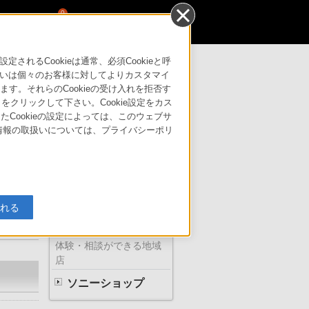
0
るCookieは通常、必須Cookieと呼
いは個々のお客様に対してよりカスタマイ
す。それらのCookieの受け入れを拒否す
」をクリックして下さい。Cookie設定をカス
サポート・お問い合わせ
たCookieの設定によっては、このウェブサ
人情報の取扱いについては、プライバシーポリ
ソニーの直営店
入れる
体験・相談ができる地域
店
ソニーショップ