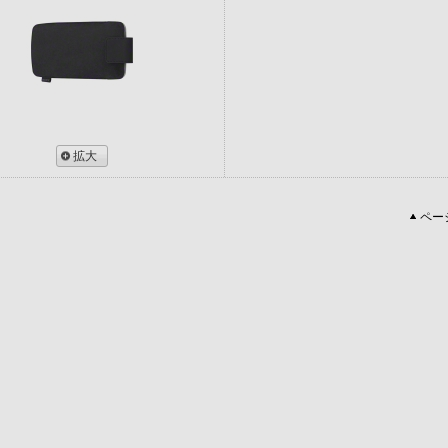
拡大
ペー