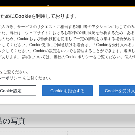
My Sonyに新規登録
サインイン
サインインするともっと便利に
めにCookieを利用しております。
GPCP1
商品の写真
力等、サービスのリクエストに相当する利用者のアクションに応じてのみ設定され
また、当社は、ウェブサイトにおけるお客様の利用状況を分析するため、ある
ため、Cookieおよび類似技術を使用して一定の情報を収集する場合がありま
クしてください。Cookie使用にご同意頂ける場合は、「Cookieを受け入れる
リックしてください。Cookieの設定をいつでも管理することができます。選択し
あります。 詳細については、当社のCookieポリシーをご覧ください。個
ソニーストア
リー
比較表
楽しみが広がる
活用方法
お買い物情報
をご覧ください。
シーポリシー
をご覧ください。
キャリングポーチ
Cookie設定
Cookieを拒否する
Cookieを受け
SGPCP1
品の写真