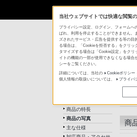
当社ウェブサイトでは快適な閲覧のた
商品情報・ストア
Xperia(TM) Tablet
S
プライバシー設定、ログイン、フォームへの入
ばれ、利用を停止することができません。
ズされたサービス・広告を提供する等の目的の
る場合は、「Cookieを拒否する」をクリッ
タマイズする場合は「Cookie設定」をク
イトの機能の一部が使用できなくなる場合が
シーをご覧ください。
トップ
商品一覧
アクセサ
詳細については、当社の
Cookieポリシー
個人情報の取扱いについては、
プライバ
SGPCP1
トップ
商品の特長
商品の写真
商
主な仕様
対応商品・アクセサ