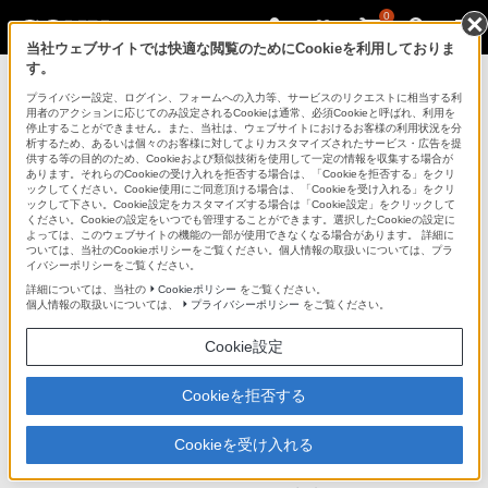
0
当社ウェブサイトでは快適な閲覧のためにCookieを利用しておりま
す。
プライバシー設定、ログイン、フォームへの入力等、サービスのリクエストに相当する利
用者のアクションに応じてのみ設定されるCookieは通常、必須Cookieと呼ばれ、利用を
停止することができません。また、当社は、ウェブサイトにおけるお客様の利用状況を分
析するため、あるいは個々のお客様に対してよりカスタマイズされたサービス・広告を提
SGPCV4
供する等の目的のため、Cookieおよび類似技術を使用して一定の情報を収集する場合が
あります。それらのCookieの受け入れを拒否する場合は、「Cookieを拒否する」をクリ
ックしてください。Cookie使用にご同意頂ける場合は、「Cookieを受け入れる」をクリ
ックして下さい。Cookie設定をカスタマイズする場合は「Cookie設定」をクリックして
キャリングカバー
SGPCV4
ください。Cookieの設定をいつでも管理することができます。選択したCookieの設定に
よっては、このウェブサイトの機能の一部が使用できなくなる場合があります。 詳細に
ついては、当社のCookieポリシーをご覧ください。個人情報の取扱いについては、プラ
イバシーポリシーをご覧ください。
商品の特長
詳細については、当社の
Cookieポリシー
をご覧ください。
個人情報の取扱いについては、
プライバシーポリシー
をご覧ください。
Cookie設定
5色のカジュアルなファブリック製キャリングカバー
Cookieを拒否する
カジュアルなシーンにご利用いただけるピンク・ブル
ー・レッド・グリーン・グレーの5色を用意しました。2
Cookieを受け入れる
色のストラップが同梱されているので好みによって、カ