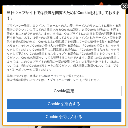
0
当社ウェブサイトでは快適な閲覧のためにCookieを利用しておりま
す。
プライバシー設定、ログイン、フォームへの入力等、サービスのリクエストに相当する利
用者のアクションに応じてのみ設定されるCookieは通常、必須Cookieと呼ばれ、利用を
停止することができません。また、当社は、ウェブサイトにおけるお客様の利用状況を分
析するため、あるいは個々のお客様に対してよりカスタマイズされたサービス・広告を提
SGPFLS3
供する等の目的のため、Cookieおよび類似技術を使用して一定の情報を収集する場合が
あります。それらのCookieの受け入れを拒否する場合は、「Cookieを拒否する」をクリ
ックしてください。Cookie使用にご同意頂ける場合は、「Cookieを受け入れる」をクリ
ックして下さい。Cookie設定をカスタマイズする場合は「Cookie設定」をクリックして
画面をキズや汚れから守り、軽い装着感の液晶保護シート
ください。Cookieの設定をいつでも管理することができます。選択したCookieの設定に
よっては、このウェブサイトの機能の一部が使用できなくなる場合があります。 詳細に
液晶保護シート
ついては、当社のCookieポリシーをご覧ください。個人情報の取扱いについては、プラ
SGPFLS3
イバシーポリシーをご覧ください。
詳細については、当社の
Cookieポリシー
をご覧ください。
個人情報の取扱いについては、
プライバシーポリシー
をご覧ください。
生産完了
オープン価格
Cookie設定
Cookieを拒否する
Cookieを受け入れる