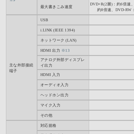
DVD+R(2層)：約6倍速
最大書きこみ速度
約8倍速、DVD-RW
USB
i.LINK (IEEE 1394)
ネットワーク (LAN)
HDMI 出力
※13
アナログ外部ディスプレ
主な外部接続
イ出力
端子
HDMI 入力
オーディオ入力
ヘッドホン出力
マイク入力
その他
対応規格