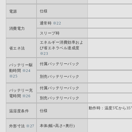
仕様
電源
通常時
※22
消費電力
スリープ時
エネルギー消費効率およ
び省エネラベル達成度
省エネ法
※23
付属バッテリーパック
バッテリー駆
動時間
※24
※25
別売バッテリーパック
付属バッテリーパック
バッテリー充
電時間
※26
別売バッテリーパック
動作時：温度5℃から35
仕様
温湿度条件
本体(幅×高さ×奥行)
外形寸法
※27