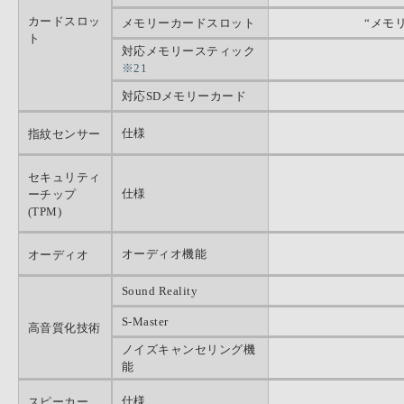
カードスロッ
メモリーカードスロット
“メモ
ト
対応メモリースティック
※21
対応SDメモリーカード
仕様
指紋センサー
セキュリティ
仕様
ーチップ
(TPM)
オーディオ機能
オーディオ
Sound Reality
S-Master
高音質化技術
ノイズキャンセリング機
能
仕様
スピーカー