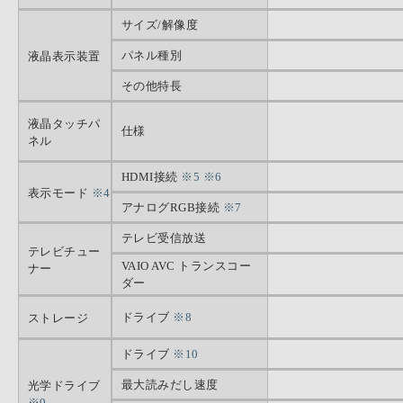
サイズ/解像度
パネル種別
液晶表示装置
その他特長
液晶タッチパ
仕様
ネル
HDMI接続
※5
※6
表示モード
※4
アナログRGB接続
※7
テレビ受信放送
テレビチュー
VAIO AVC トランスコー
ナー
ダー
ドライブ
※8
ストレージ
ドライブ
※10
最大読みだし速度
光学ドライブ
※9