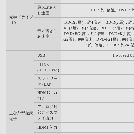
最大読みだ
BD：約6倍速、DVD：
し速度
光学ドライブ
BD-R(3層)：約4倍速、BD-R(2層)：約
*10
RE(3層)：約2倍速、BD-RE(2層)：約2
最大書きこ
DVD+R(2層)：約6倍速、DVD+R(1層
み速度
R(2層)：約6倍速、DVD-R(1層)：約8
：約5倍速、CD-R：約24倍
USB
Hi-Speed US
i.LINK
(IEEE 1394)
ネットワー
ク (LAN)
HDMI 出力
*17
アナログ外
部ディスプ
主な外部接続
レイ出力
端子
HDMI 入力