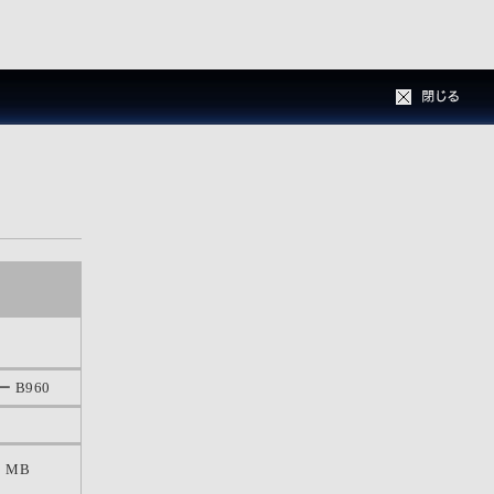
 B960
 MB