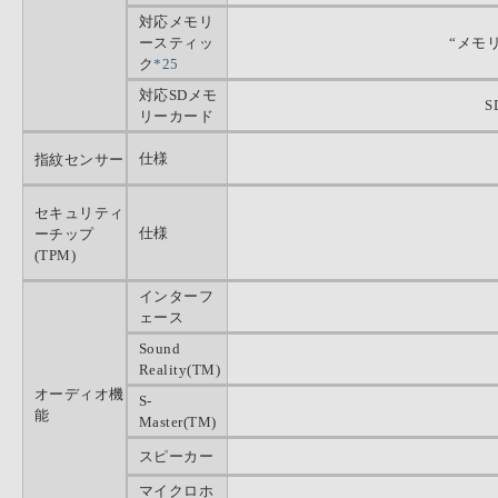
対応メモリ
ースティッ
“メモ
ク
*25
対応SDメモ
S
リーカード
仕様
指紋センサー
セキュリティ
仕様
ーチップ
(TPM)
インターフ
ェース
Sound
Reality(TM)
オーディオ機
S-
能
Master(TM)
スピーカー
マイクロホ