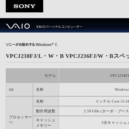
VPCJ238FJ/L・W・B VPCJ236FJ/W・Bス
モデル
VPCJ238
名称
Window
OS
名称
インテル Core i5
動作周波数
2.50 GHz (ターボ・ブー
プロセッサー
キャッシュ
*1
3次キャッシュメ
メモリー