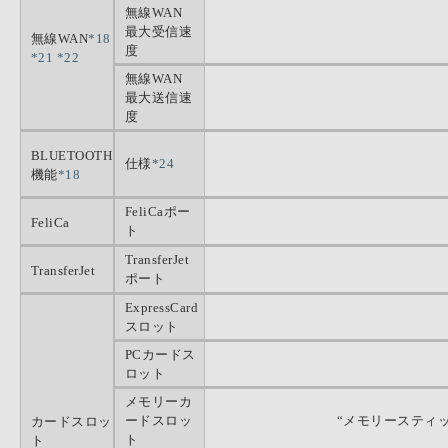
無線WAN
最大受信速
無線WAN
*18
度
*21
*22
無線WAN
最大送信速
度
BLUETOOTH
仕様
*24
機能
*18
FeliCaポー
FeliCa
ト
TransferJet
TransferJet
ポート
ExpressCard
スロット
PCカードス
ロット
メモリーカ
ードスロッ
“メモリースティック
カードスロッ
ト
ト