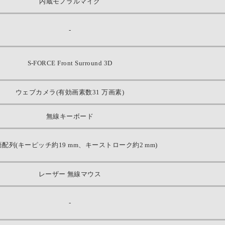
内蔵モノラルマイク
-
S-FORCE Front Surround 3D
ウェブカメラ(有効画素数31 万画素)
無線キーボード
配列(キーピッチ約19 mm、キーストローク約2 mm)
レーザー 無線マウス
-