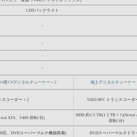
LEDバックライト
-
-
-
-
0度CSデジタルチューナー × 2
地上デジタルチューナー ×
ランスコーダー × 2
VAIO AVC トランスコーダー
HDD 約1.5 TB(1.5 TB × 1)(Seria
Serial ATA、5400 回転/分)
回転/分)
対応、DVDスーパーマルチ機能搭載)
DVDスーパーマルチドラ