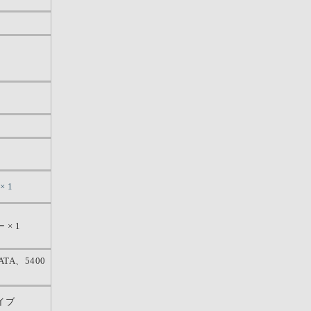
 1
 × 1
l ATA、5400
イブ