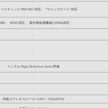
リースティック PRO-HG”対応、 “マジックゲート”対応
DHC、 SDXC対応、 著作権保護機能(CPRM)対応
-
-
インテル High Definition Audio準拠
-
-
内蔵ステレオスピーカー(2W + 2W)(JEITA)