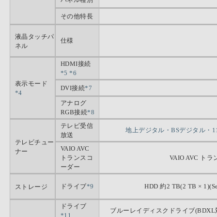
その他特長
液晶タッチパ
仕様
ネル
HDMI接続
*5
*6
表示モード
DVI接続
*7
*4
アナログ
RGB接続
*8
テレビ受信
地上デジタル・BSデジタル・11
放送
テレビチュー
VAIO AVC
ナー
トランスコ
VAIO AVC ト
ーダー
ドライブ
*9
HDD 約2 TB(2 TB × 1)(
ストレージ
ドライブ
ブルーレイディスクドライブ(BDXL
*11