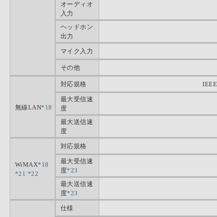
オーディオ
入力
ヘッドホン
出力
マイク入力
その他
対応規格
IEEE
最大受信速
無線LAN
*18
度
最大送信速
度
対応規格
最大受信速
WiMAX
*18
度
*23
*21
*22
最大送信速
度
*23
仕様