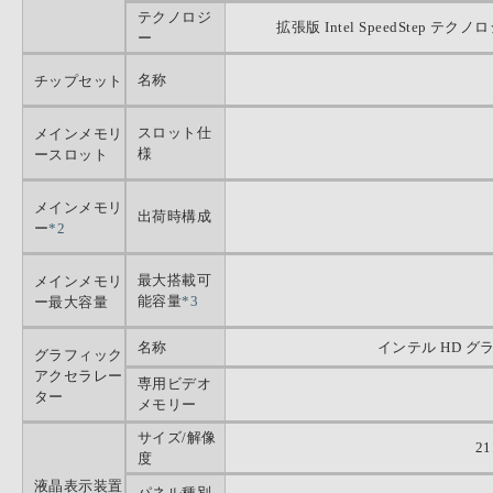
テクノロジ
拡張版 Intel SpeedStep 
ー
名称
チップセット
スロット仕
メインメモリ
様
ースロット
メインメモリ
出荷時構成
ー
*2
最大搭載可
メインメモリ
能容量
*3
ー最大容量
名称
インテル HD グラ
グラフィック
アクセラレー
専用ビデオ
ター
メモリー
サイズ/解像
21
度
液晶表示装置
パネル種別