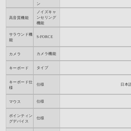
ン
ノイズキャ
ンセリング
高音質機能
機能
サラウンド機
S-FORCE
能
カメラ機能
カメラ
タイプ
キーボード
キーボード仕
仕様
日本語
様
仕様
マウス
ポインティン
仕様
グデバイス