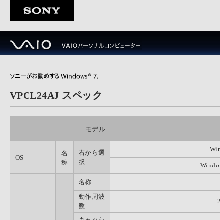
VPCL24AJ スペック
モデル
Wi
右から選
名
OS
択
称
Windo
名称
動作周波
数
キャッシ