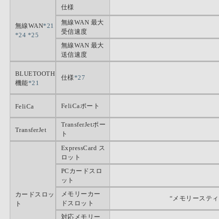
仕様
無線WAN 最大
無線WAN
*21
受信速度
*24
*25
無線WAN 最大
送信速度
BLUETOOTH
仕様
*27
機能
*21
FeliCaポート
FeliCa
TransferJetポー
TransferJet
ト
ExpressCard ス
ロット
PCカードスロ
ット
メモリーカー
カードスロッ
“メモリースティッ
ドスロット
ト
対応メモリー