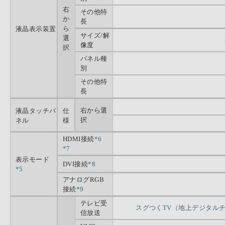
右
その他特
か
長
ら
液晶表示装置
サイズ/解
選
像度
択
パネル種
別
その他特
長
右から選
液晶タッチパ
仕
択
ネル
様
HDMI接続
*6
*7
表示モード
DVI接続
*8
*5
アナログRGB
接続
*9
テレビ受
スグつくTV（地上デジタルチ
信放送