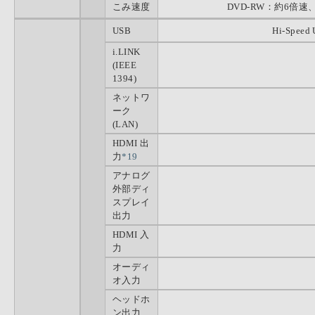
こみ速度
DVD-RW：約6倍速、
USB
Hi-Speed 
i.LINK
(IEEE
1394)
ネットワ
ーク
(LAN)
HDMI 出
力
*19
アナログ
外部ディ
スプレイ
出力
HDMI 入
力
オーディ
オ入力
ヘッドホ
ン出力