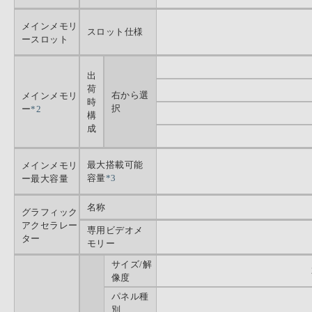
メインメモリ
スロット仕様
ースロット
出
荷
右から選
メインメモリ
時
択
ー
*2
構
成
最大搭載可能
メインメモリ
容量
*3
ー最大容量
名称
グラフィック
アクセラレー
専用ビデオメ
ター
モリー
サイズ/解
像度
パネル種
別