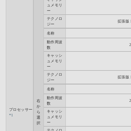
ュメモリ
ー
テクノロ
拡張版 
ジー
名称
動作周波
数
キャッシ
ュメモリ
ー
テクノロ
拡張版 
ジー
名称
動作周波
右
数
か
プロセッサー
キャッシ
ら
*1
ュメモリ
選
ー
択
テクノロ