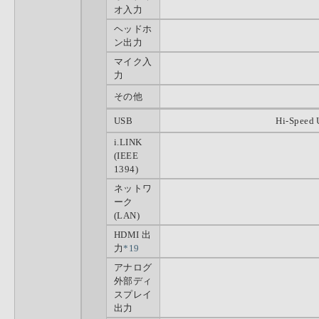
オ入力
ヘッドホ
ン出力
マイク入
力
その他
USB
Hi-Speed 
i.LINK
(IEEE
1394)
ネットワ
ーク
(LAN)
HDMI 出
力
*19
アナログ
外部ディ
スプレイ
出力