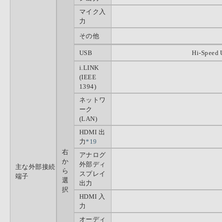
マイク入
力
その他
USB
Hi-Speed 
i.LINK
(IEEE
1394)
ネットワ
ーク
(LAN)
HDMI 出
力
*19
右
アナログ
か
外部ディ
主な外部接続
ら
スプレイ
端子
選
出力
択
HDMI 入
力
オーディ