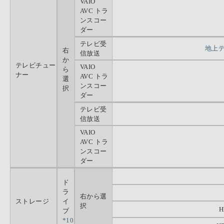
VAIO
AVC トラ
ンスコー
ダー
テレビ受
地上デ
右
信放送
か
テレビチュー
VAIO
ら
ナー
AVC トラ
選
ンスコー
択
ダー
テレビ受
信放送
VAIO
AVC トラ
ンスコー
ダー
ド
ラ
右から選
ストレージ
イ
択
H
ブ
*10