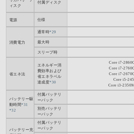
付属ディスク
ィスク
仕様
電源
通常時
*29
最大時
消費電力
スリープ時
Core i7-28
エネルギー消
Core i7-27
費効率および
Core i7-26
省エネ法
省エネラベル
Core i5-
達成度
*30
Core i3-23
付属バッテリ
バッテリー駆
ーパック
動時間
*31
別売バッテリ
*32
ーパック
付属バッテリ
ーパック
バッテリー充