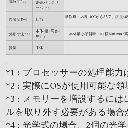
電時間
*33
別売バッテリ
ーパック
動作時：温度10℃から35℃、湿度4
仕様
温湿度条件
本体(幅×高さ×
本体最小傾斜時：約 幅608 mm×高さ
外形寸法
*34
奥行)
本体
質量
↑
*1 : プロセッサーの処理
*2 : 実際にOSが使用可能
*3 : メモリーを増設する
ルを取り外す必要がある場合
*4 : 光学式の場合、2個の