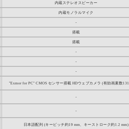
内蔵ステレオスピーカー
内蔵モノラルマイク
-
搭載
搭載
-
-
-
"Exmor for PC" CMOS センサー搭載 HDウェブカメラ (有効画素数13
-
-
日本語配列 (キーピッチ約19 mm、キーストローク約1.2 mm)