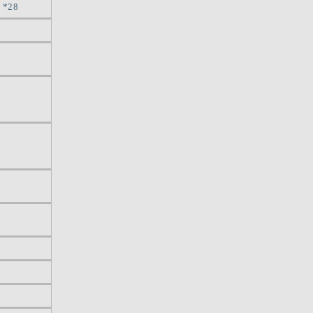
7
*28