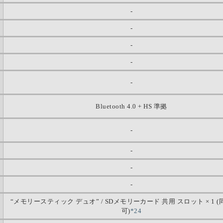
-
-
-
-
-
Bluetooth 4.0 + HS 準拠
-
-
-
-
“メモリースティック デュオ” / SDメモリーカード 共用 スロット × 1 
可)
*24