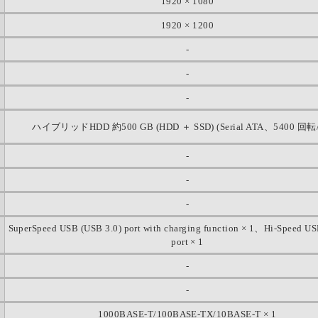
1920 × 1080
1920 × 1200
-
-
-
ハイブリッドHDD 約500 GB (HDD ＋ SSD) (Serial ATA、5400 回転
-
-
-
SuperSpeed USB (USB 3.0) port with charging function × 1、Hi-Speed US
port × 1
-
-
1000BASE-T/100BASE-TX/10BASE-T × 1