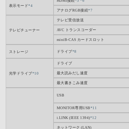
HDMI接続
*5
*6
表示モード
*4
アナログRGB接続
*7
テレビ受信放送
AVC トランスコーダー
テレビチューナー
miniB-CAS カードスロット
ドライブ
*8
ストレージ
ドライブ
最大読みだし速度
光学ドライブ
*10
最大書きこみ速度
USB
MONITOR専用USB
*11
i.LINK (IEEE 1394)
*12
ネットワーク (LAN)