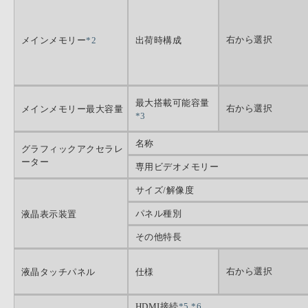
右から選択
メインメモリー
*2
出荷時構成
最大搭載可能容量
右から選択
メインメモリー最大容量
*3
名称
グラフィックアクセラレ
ーター
専用ビデオメモリー
サイズ/解像度
パネル種別
液晶表示装置
その他特長
右から選択
液晶タッチパネル
仕様
HDMI接続
*5
*6