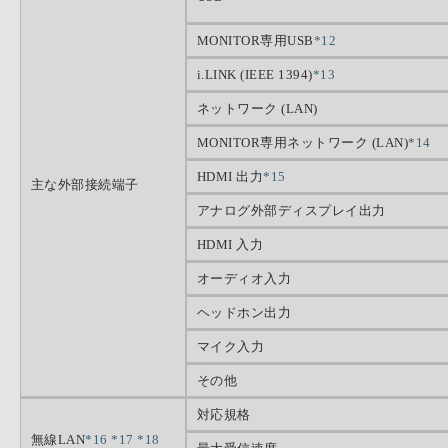
MONITOR専用USB
*12
i.LINK (IEEE 1394)
*13
ネットワーク (LAN)
MONITOR専用ネットワーク (LAN)
*14
HDMI 出力
*15
主な外部接続端子
アナログ外部ディスプレイ出力
HDMI 入力
オーディオ入力
ヘッドホン出力
マイク入力
その他
対応規格
無線LAN
*16
*17
*18