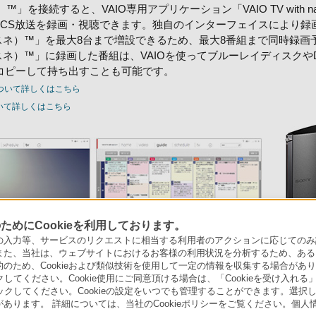
ネ）™」を接続すると、VAIO専用アプリケーション「VAIO TV with 
10度CS放送を録画・視聴できます。独自のインターフェイスにより
ナスネ）™」を最大8台まで増設できるため、最大8番組まで同時録
ナスネ）™」に録画した番組は、VAIOを使ってブルーレイディスクや
Dにコピーして持ち出すことも可能です。
e™」について詳しくはこちら
ついて詳しくはこちら
めにCookieを利用しております。
力等、サービスのリクエストに相当する利用者のアクションに応じてのみ設定され
また、当社は、ウェブサイトにおけるお客様の利用状況を分析するため、ある
ため、Cookieおよび類似技術を使用して一定の情報を収集する場合がありま
クしてください。Cookie使用にご同意頂ける場合は、「Cookieを受け入れる
リックしてください。Cookieの設定をいつでも管理することができます。選択し
あります。 詳細については、当社のCookieポリシーをご覧ください。個