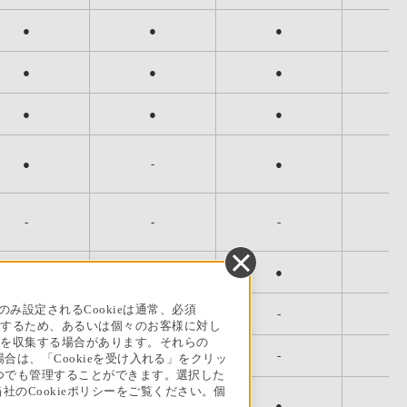
●
●
●
●
●
●
●
●
●
●
●
●
●
●
●
●
●
●
●
●
●
●
●
●
●
●
●
●
●
●
●
●
●
●
●
●
●
●
-
-
●
●
●
●
●
●
●
●
●
●
●
●
●
●
-
-
-
-
-
-
●
●
●
●
●
●
●
●
●
●
●
●
●
●
-
-
●
●
設定されるCookieは通常、必須
-
-
-
-
-
-
析するため、あるいは個々のお客様に対し
報を収集する場合があります。それらの
-
-
-
-
-
-
場合は、「Cookieを受け入れる」をクリッ
-
-
-
-
-
-
をいつでも管理することができます。選択した
社のCookieポリシーをご覧ください。個
●
●
-
-
●
●