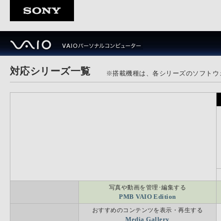
対応シリーズ一覧
※搭載機種は、各シリーズのソフトウ
きれいに見る、簡単に残す
きれいに見る、簡単に残す
ブルーレイディスク
ブルーレイディスク
ブルーレイディスク
ブルーレイディスク
デジタル放送を見る・録る
デジタル放送を見る・録る
テレビ
テレビ
Giga Pocket Digital
Giga Pocket Digital
写真や動画を手軽に編集する
写真や動画を手軽に編集する
Adobe Photoshop Elements 9
Adobe Photoshop Elements 9
Adobe Premiere Elements 9
Adobe Premiere Elements 9
写真・ビデオ編集
写真・ビデオ編集
写真や動画を管理･編集する
写真や動画を管理･編集する
きれいに見る、簡単に残す
きれいに見る、簡単に残す
ブルーレイディスク
ブルーレイディスク
ブルーレイディスク
ブルーレイディスク
PMB VAIO Edition
PMB VAIO Edition
おすすめのコンテンツを表示・再生する
おすすめのコンテンツを表示・再生する
デジタル放送を見る・録る
デジタル放送を見る・録る
テレビ
テレビ
Giga Pocket Digital
Giga Pocket Digital
Media Gallery
Media Gallery