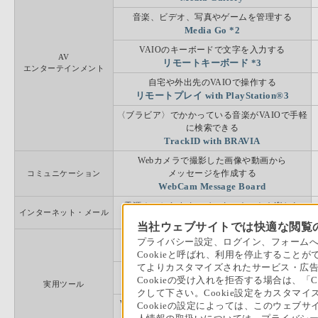
音楽、ビデオ、写真やゲームを管理する
音楽、ビデオ、写真やゲームを管理する
写真や動画を手軽に編集する
写真や動画を手軽に編集する
Adobe Photoshop Elements 9
Adobe Photoshop Elements 9
Media Go *2
Media Go *2
Adobe Premiere Elements 9
Adobe Premiere Elements 9
写真・ビデオ編集
写真・ビデオ編集
VAIOのキーボードで文字を入力する
VAIOのキーボードで文字を入力する
AV
AV
リモートキーボード *3
リモートキーボード *3
写真や動画を管理･編集する
写真や動画を管理･編集する
エンターテインメント
エンターテインメント
PMB VAIO Edition
PMB VAIO Edition
自宅や外出先のVAIOで操作する
自宅や外出先のVAIOで操作する
リモートプレイ with PlayStation®3
リモートプレイ with PlayStation®3
おすすめのコンテンツを表示・再生する
おすすめのコンテンツを表示・再生する
Media Gallery
Media Gallery
〈ブラビア〉でかかっている音楽がVAIOで手軽
〈ブラビア〉でかかっている音楽がVAIOで手軽
に検索できる
に検索できる
音楽、ビデオ、写真やゲームを管理する
音楽、ビデオ、写真やゲームを管理する
TrackID with BRAVIA
TrackID with BRAVIA
Media Go *2
Media Go *2
Webカメラで撮影した画像や動画から
Webカメラで撮影した画像や動画から
VAIOのキーボードで文字を入力する
VAIOのキーボードで文字を入力する
AV
AV
メッセージを作成する
メッセージを作成する
コミュニケーション
コミュニケーション
リモートキーボード *3
リモートキーボード *3
エンターテインメント
エンターテインメント
WebCam Message Board
WebCam Message Board
自宅や外出先のVAIOで操作する
自宅や外出先のVAIOで操作する
電源オフからすぐにインターネットを楽しむ
電源オフからすぐにインターネットを楽しむ
リモートプレイ with PlayStation®3
リモートプレイ with PlayStation®3
インターネット・メール
インターネット・メール
Quick Web Access
Quick Web Access
当社ウェブサイトでは快適な閲覧の
〈ブラビア〉でかかっている音楽がVAIOで手軽
〈ブラビア〉でかかっている音楽がVAIOで手軽
タッチパネルでお絵かきをする
タッチパネルでお絵かきをする
に検索できる
に検索できる
プライバシー設定、ログイン、フォームへ
Family Paint
Family Paint
TrackID with BRAVIA
TrackID with BRAVIA
Cookieと呼ばれ、利用を停止するこ
てよりカスタマイズされたサービス・広告
タッチパネルでお絵かきをする
タッチパネルでお絵かきをする
Webカメラで撮影した画像や動画から
Webカメラで撮影した画像や動画から
Cookieの受け入れを拒否する場合は、「
Family Paint 3D
Family Paint 3D
実用ツール
実用ツール
メッセージを作成する
メッセージを作成する
コミュニケーション
コミュニケーション
クして下さい。Cookie設定をカスタマイ
WebCam Message Board
WebCam Message Board
Web・メモ・写真など覚えておきたいことを記
Web・メモ・写真など覚えておきたいことを記
Cookieの設定によっては、このウェブ
録する
録する
電源オフからすぐにインターネットを楽しむ
電源オフからすぐにインターネットを楽しむ