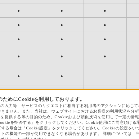
●
●
●
●
●
●
●
●
●
●
●
●
●
●
●
●
●
●
●
●
●
●
●
●
●
●
●
●
●
●
●
●
●
●
●
●
●
●
●
●
●
●
●
●
●
●
●
●
●
●
●
●
●
●
●
●
●
●
-
-
●
●
●
●
●
●
●
●
●
●
●
●
ためにCookieを利用しております。
●
●
●
●
●
●
の入力等、サービスのリクエストに相当する利用者のアクションに応じてのみ
●
●
●
●
-
-
とができません。また、当社は、ウェブサイトにおけるお客様の利用状況を分
を提供する等の目的のため、Cookieおよび類似技術を使用して一定の情
●
●
-
-
-
-
Cookieを拒否する」をクリックしてください。Cookie使用にご同意頂ける
●
●
●
●
-
-
ズする場合は「Cookie設定」をクリックしてください。Cookieの設定
サイトの機能の一部が使用できなくなる場合があります。 詳細については、当
●
●
●
●
●
●