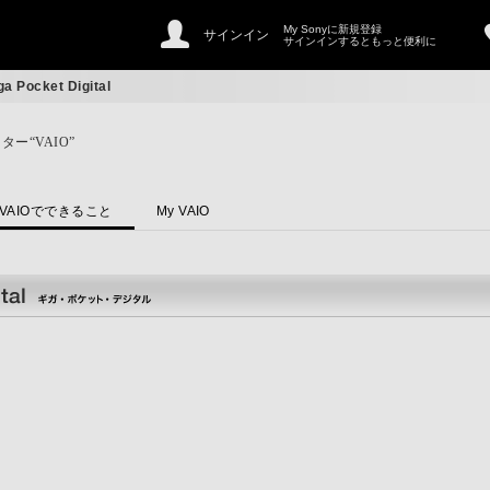
My Sonyに新規登録
サインイン
サインインするともっと便利に
ga Pocket Digital
ー“VAIO”
VAIOでできること
My VAIO