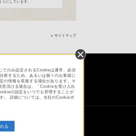
ようにしています。
サイトマップ
法に基づく表記
ご利用ガイド
規約
のみ設定されるCookieは通常、必須
を分析するため、あるいは個々のお客様に
リース
環境情報
My Sony 利用規約
一定の情報を収集する場合があります。そ
同意頂ける場合は、「Cookieを受け入れ
ookieの設定をいつでも管理することが
。 詳細については、当社のCookieポ
入れる