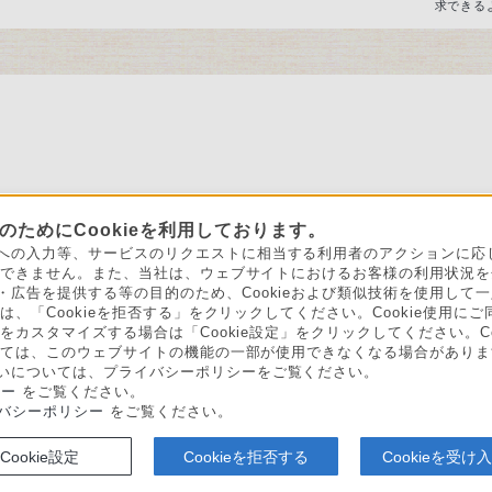
求できる
ためにCookieを利用しております。
お買い物にあたって
セキュリティ・ブラウザ環境
特定商取引
への入力等、サービスのリクエストに相当する利用者のアクションに応じて
ことができません。また、当社は、ウェブサイトにおけるお客様の利用状況
会社情報
採用情報
特約店のご案内
ニュースリ
・広告を提供する等の目的のため、Cookieおよび類似技術を使用して
は、「Cookieを拒否する」をクリックしてください。Cookie使用にご
定をカスタマイズする場合は「Cookie設定」をクリックしてください。C
よっては、このウェブサイトの機能の一部が使用できなくなる場合があります
いについては、プライバシーポリシーをご覧ください。
シー
をご覧ください。
バシーポリシー
をご覧ください。
い表示への取り組み
Cookie設定
Cookieを拒否する
Cookieを受け