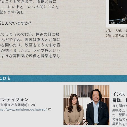
することもできます。映像と音に
、ここにいると「いつの間にこんな
驚きます(笑)。
楽しんでいますか?
てしまうので(笑)、休みの日に映
とんどですね。週末は友人とお気に
会を開いたり。映画もそうですが音
とが増えましたね。ライブ感という
るような雰囲気で映像と音楽を楽し
インス
アンティフォン
畠様、
石川県金沢市間明町1-29
扉を開け
ttp://www.antiphon.co.jp/web/
高鳴るよ
た。壁面
で移動で
雰囲気を