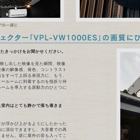
導入したきっかけをお聞かせください。
S」が映し出した映像を見た瞬間、映像
映像の解像感、発色、コントラスト
識をすべて上回る表現力に、もう、
タールームに到着するのを指折り待
ルームを導入する原動力のひとつに
た室内はとても静かで落ち着きま
けが浮かび上がるようにしたかった
由に演出できますし、大音量での再
りません。逆に屋外の音も入ってこ