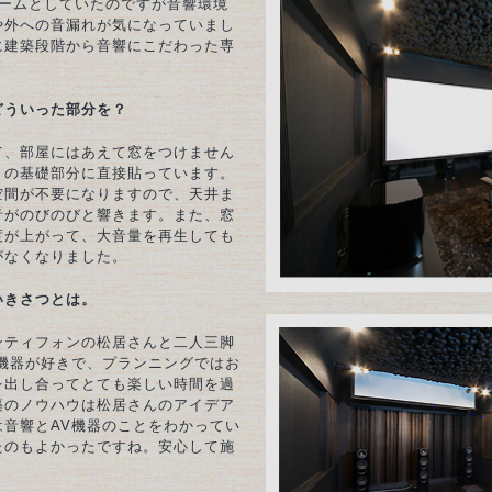
ルームとしていたのですが音響環境
や外への音漏れが気になっていまし
に建築段階から音響にこだわった専
。
どういった部分を？
て、部屋にはあえて窓をつけません
トの基礎部分に直接貼っています。
空間が不要になりますので、天井ま
音がのびのびと響きます。また、窓
度が上がって、大音量を再生しても
がなくなりました。
いきさつとは。
ンティフォンの松居さんと二人三脚
V機器が好きで、プランニングではお
を出し合ってとても楽しい時間を過
築のノウハウは松居さんのアイデア
は音響とAV機器のことをわかってい
たのもよかったですね。安心して施