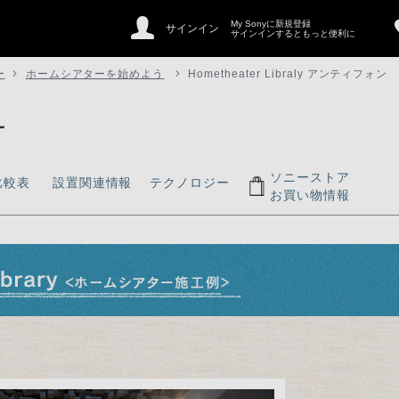
My Sonyに新規登録
サインイン
サインインするともっと便利に
ー
ホームシアターを始めよう
Hometheater Libraly アンティフォン
ー
ソニーストア
比較表
設置関連情報
テクノロジー
お買い物情報