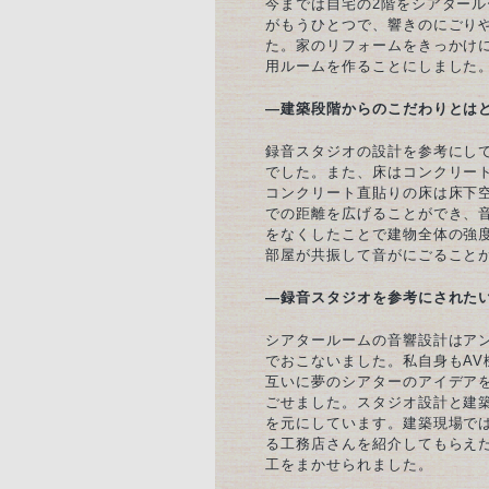
今までは自宅の2階をシアター
がもうひとつで、響きのにごり
た。家のリフォームをきっかけ
用ルームを作ることにしました
—建築段階からのこだわりとは
録音スタジオの設計を参考にし
でした。また、床はコンクリー
コンクリート直貼りの床は床下
での距離を広げることができ、
をなくしたことで建物全体の強
部屋が共振して音がにごること
—録音スタジオを参考にされた
シアタールームの音響設計はア
でおこないました。私自身もA
互いに夢のシアターのアイデア
ごせました。スタジオ設計と建
を元にしています。建築現場で
る工務店さんを紹介してもらえ
工をまかせられました。