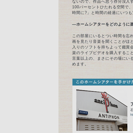
ないので、作品へ思う存分没入
100パーセントひたれる空間で
時間に?」と時間の経過にいつも
—ホームシアターをどのように
この部屋にいるとつい時間を忘れ
画を見たり音楽を聞くことがほ
入りのソフトを持ちよって鑑賞
楽のライブビデオを購入するこ
言葉以上の、まさにその場にい
めます。
h