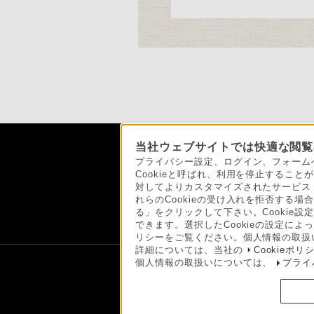
当社ウェブサイトでは快適な閲覧の
ソニーストアでの
プライバシー設定、ログイン、フォーム
Cookieと呼ばれ、利用を停止する
対してよりカスタマイズされたサービス
れらのCookieの受け入れを拒否する場合
日本
る」をクリックして下さい。Cookie設
できます。選択したCookieの設定に
リシーをご覧ください。個人情報の取扱
詳細については、当社の
Cookieポリ
個人情報の取扱いについては、
プライ
ご利用条件
プライバシーポリシー
正し
Copyright 2026 Sony Marketing Inc.