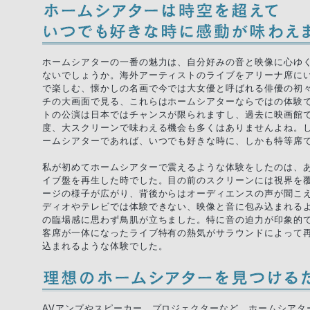
ホームシアターの一番の魅力は、自分好みの音と映像に心ゆ
ないでしょうか。海外アーティストのライブをアリーナ席に
で楽しむ、懐かしの名画で今では大女優と呼ばれる俳優の初々
チの大画面で見る、これらはホームシアターならではの体験
トの公演は日本ではチャンスが限られますし、過去に映画館
度、大スクリーンで味わえる機会も多くはありませんよね。
ームシアターであれば、いつでも好きな時に、しかも特等席
私が初めてホームシアターで震えるような体験をしたのは、
イブ盤を再生した時でした。目の前のスクリーンには視界を
ージの様子が広がり、背後からはオーディエンスの声が聞こえ
ディオやテレビでは体験できない、映像と音に包み込まれる
の臨場感に思わず鳥肌が立ちました。特に音の迫力が印象的
客席が一体になったライブ特有の熱気がサラウンドによって
込まれるような体験でした。
AVアンプやスピーカー、プロジェクターなど、ホームシアタ