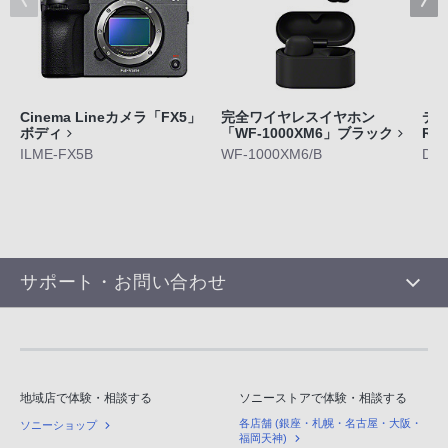
Cinema Lineカメラ「FX5」
完全ワイヤレスイヤホン
デジ
ボディ
「WF-1000XM6」ブラック
RX
ILME-FX5B
WF-1000XM6/B
DS
サポート・お問い合わせ
地域店で体験・相談する
ソニーストアで体験・相談する
各店舗 (銀座・札幌・名古屋・大阪・
ソニーショップ
福岡天神)