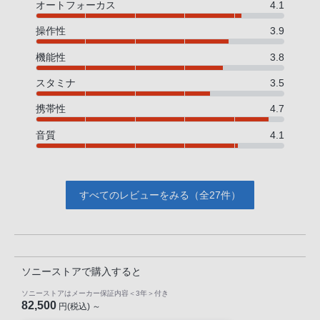
オートフォーカス
4.1
操作性
3.9
機能性
3.8
スタミナ
3.5
携帯性
4.7
音質
4.1
すべてのレビューをみる（全27件）
ソニーストアで購入すると
ソニーストアはメーカー保証内容
＜3年＞
付き
82,500
円(税込) ～