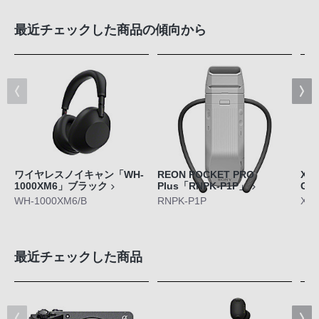
最近チェックした商品の傾向から
ワイヤレスノイキャン「WH-
REON POCKET PRO
Xpe
1000XM6」ブラック
Plus「RNPK-P1P」
GE
WH-1000XM6/B
RNPK-P1P
XQ-
最近チェックした商品