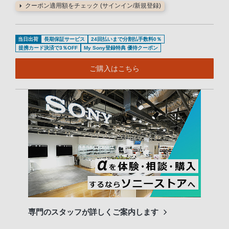
クーポン適用額をチェック (サインイン/新規登録)
当日出荷
長期保証サービス
24回払いまで分割払手数料0％
提携カード決済で3％OFF
My Sony登録特典 優待クーポン
ご購入はこちら
専門のスタッフが詳しくご案内します
長期
便利