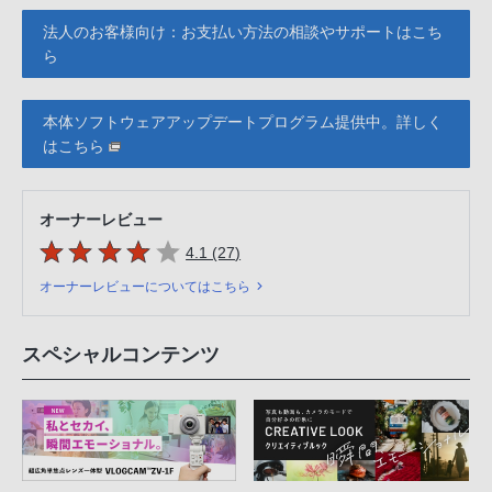
法人のお客様向け：お支払い方法の相談やサポートはこち
ら
本体ソフトウェアアップデートプログラム提供中。詳しく
はこちら
オーナーレビュー
5つの星のうち
件のレビュー
4.1 (27
)
オーナーレビューについてはこちら
スペシャルコンテンツ