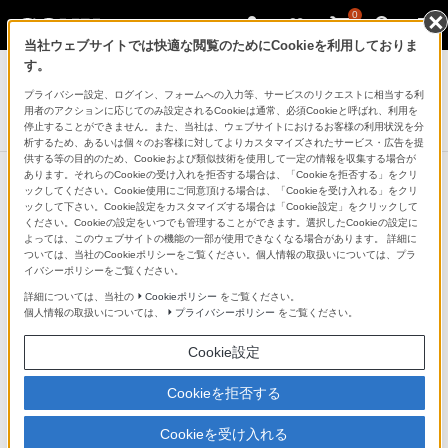
0
当社ウェブサイトでは快適な閲覧のためにCookieを利用しておりま
デジタルカメラ VLOGCAM
す。
プライバシー設定、ログイン、フォームへの入力等、サービスのリクエストに相当する利
デジタルカメラ
用者のアクションに応じてのみ設定されるCookieは通常、必須Cookieと呼ばれ、利用を
VLOGCAM ZV-1F
停止することができません。また、当社は、ウェブサイトにおけるお客様の利用状況を分
析するため、あるいは個々のお客様に対してよりカスタマイズされたサービス・広告を提
供する等の目的のため、Cookieおよび類似技術を使用して一定の情報を収集する場合が
あります。それらのCookieの受け入れを拒否する場合は、「Cookieを拒否する」をクリ
ックしてください。Cookie使用にご同意頂ける場合は、「Cookieを受け入れる」をクリ
ックして下さい。Cookie設定をカスタマイズする場合は「Cookie設定」をクリックして
ください。Cookieの設定をいつでも管理することができます。選択したCookieの設定に
よっては、このウェブサイトの機能の一部が使用できなくなる場合があります。 詳細に
ついては、当社のCookieポリシーをご覧ください。個人情報の取扱いについては、プラ
イバシーポリシーをご覧ください。
詳細については、当社の
Cookieポリシー
をご覧ください。
個人情報の取扱いについては、
プライバシーポリシー
をご覧ください。
Cookie設定
Cookieを拒否する
Cookieを受け入れる