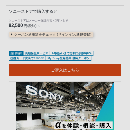
ソニーストアで購入すると
ソニーストアはメーカー保証内容
＜3年＞
付き
82,500
円(税込) ～
クーポン適用額をチェック (サインイン/新規登録)
当日出荷
長期保証サービス
24回払いまで分割払手数料0％
提携カード決済で3％OFF
My Sony登録特典 優待クーポン
ご購入はこちら