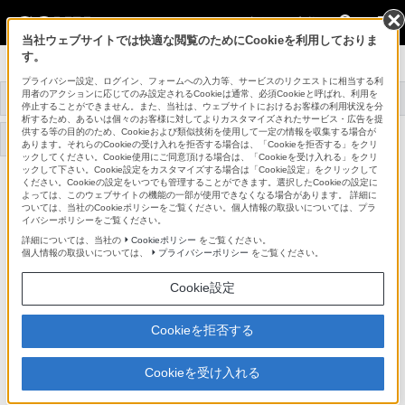
法人のお客様
当社ウェブサイトでは快適な閲覧のためにCookieを利用しておりま
す。
データプロジェクター
プライバシー設定、ログイン、フォームへの入力等、サービスのリクエストに相当する利
用者のアクションに応じてのみ設定されるCookieは通常、必須Cookieと呼ばれ、利用を
トップ
商品一覧
関連商品
事例紹介
停止することができません。また、当社は、ウェブサイトにおけるお客様の利用状況を分
析するため、あるいは個々のお客様に対してよりカスタマイズされたサービス・広告を提
供する等の目的のため、Cookieおよび類似技術を使用して一定の情報を収集する場合が
サポート・お問い合わせ
あります。それらのCookieの受け入れを拒否する場合は、「Cookieを拒否する」をクリ
ックしてください。Cookie使用にご同意頂ける場合は、「Cookieを受け入れる」をクリ
ックして下さい。Cookie設定をカスタマイズする場合は「Cookie設定」をクリックして
ください。Cookieの設定をいつでも管理することができます。選択したCookieの設定に
LKRM-U331
よっては、このウェブサイトの機能の一部が使用できなくなる場合があります。 詳細に
ついては、当社のCookieポリシーをご覧ください。個人情報の取扱いについては、プラ
イバシーポリシーをご覧ください。
プロジェクションランプ
LKRM-U331
詳細については、当社の
Cookieポリシー
をご覧ください。
個人情報の取扱いについては、
プライバシーポリシー
をご覧ください。
Cookie設定
対応商品・アクセサリー
Cookieを拒否する
4K SXRDプロジェクター(1)
Cookieを受け入れる
ページトップへ