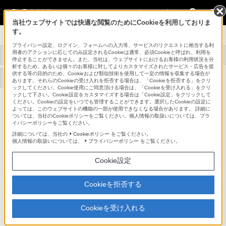
法人のお客様
当社ウェブサイトでは快適な閲覧のためにCookieを利用しておりま
す。
データプロジェクター
プライバシー設定、ログイン、フォームへの入力等、サービスのリクエストに相当する利
用者のアクションに応じてのみ設定されるCookieは通常、必須Cookieと呼ばれ、利用を
トップ
商品一覧
関連商品
事例紹介
停止することができません。また、当社は、ウェブサイトにおけるお客様の利用状況を分
析するため、あるいは個々のお客様に対してよりカスタマイズされたサービス・広告を提
供する等の目的のため、Cookieおよび類似技術を使用して一定の情報を収集する場合が
サポート・お問い合わせ
あります。それらのCookieの受け入れを拒否する場合は、「Cookieを拒否する」をクリ
ックしてください。Cookie使用にご同意頂ける場合は、「Cookieを受け入れる」をクリ
ックして下さい。Cookie設定をカスタマイズする場合は「Cookie設定」をクリックして
ください。Cookieの設定をいつでも管理することができます。選択したCookieの設定に
LMP-F330
よっては、このウェブサイトの機能の一部が使用できなくなる場合があります。 詳細に
ついては、当社のCookieポリシーをご覧ください。個人情報の取扱いについては、プラ
イバシーポリシーをご覧ください。
プロジェクターランプ
LMP-F330
詳細については、当社の
Cookieポリシー
をご覧ください。
個人情報の取扱いについては、
プライバシーポリシー
をご覧ください。
Cookie設定
商品の特長
Cookieを拒否する
●VPL-FX500L用
Cookieを受け入れる
●エアーフィルターカートリッジ（4個）付属