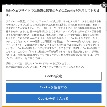
法人のお客様
当社ウェブサイトでは快適な閲覧のためにCookieを利用しておりま
す。
データプロジェクター
プライバシー設定、ログイン、フォームへの入力等、サービスのリクエストに相当する利
用者のアクションに応じてのみ設定されるCookieは通常、必須Cookieと呼ばれ、利用を
トップ
商品一覧
関連商品
事例紹介
停止することができません。また、当社は、ウェブサイトにおけるお客様の利用状況を分
析するため、あるいは個々のお客様に対してよりカスタマイズされたサービス・広告を提
供する等の目的のため、Cookieおよび類似技術を使用して一定の情報を収集する場合が
サポート・お問い合わせ
あります。それらのCookieの受け入れを拒否する場合は、「Cookieを拒否する」をクリ
ックしてください。Cookie使用にご同意頂ける場合は、「Cookieを受け入れる」をクリ
ックして下さい。Cookie設定をカスタマイズする場合は「Cookie設定」をクリックして
ください。Cookieの設定をいつでも管理することができます。選択したCookieの設定に
LMP-F370
よっては、このウェブサイトの機能の一部が使用できなくなる場合があります。 詳細に
ついては、当社のCookieポリシーをご覧ください。個人情報の取扱いについては、プラ
イバシーポリシーをご覧ください。
プロジェクターランプ
LMP-F370
詳細については、当社の
Cookieポリシー
をご覧ください。
個人情報の取扱いについては、
プライバシーポリシー
をご覧ください。
Cookie設定
商品の写真
Cookieを拒否する
Cookieを受け入れる