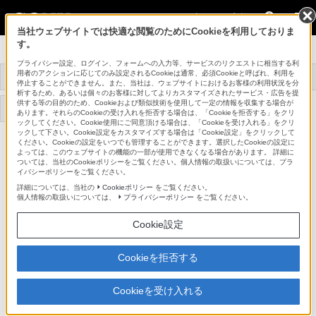
法人のお客様
当社ウェブサイトでは快適な閲覧のためにCookieを利用しておりま
す。
データプロジェクター
プライバシー設定、ログイン、フォームへの入力等、サービスのリクエストに相当する利
用者のアクションに応じてのみ設定されるCookieは通常、必須Cookieと呼ばれ、利用を
トップ
商品一覧
関連商品
事例紹介
停止することができません。また、当社は、ウェブサイトにおけるお客様の利用状況を分
析するため、あるいは個々のお客様に対してよりカスタマイズされたサービス・広告を提
供する等の目的のため、Cookieおよび類似技術を使用して一定の情報を収集する場合が
サポート・お問い合わせ
あります。それらのCookieの受け入れを拒否する場合は、「Cookieを拒否する」をクリ
ックしてください。Cookie使用にご同意頂ける場合は、「Cookieを受け入れる」をクリ
ックして下さい。Cookie設定をカスタマイズする場合は「Cookie設定」をクリックして
ください。Cookieの設定をいつでも管理することができます。選択したCookieの設定に
VPL-EW295
よっては、このウェブサイトの機能の一部が使用できなくなる場合があります。 詳細に
ついては、当社のCookieポリシーをご覧ください。個人情報の取扱いについては、プラ
イバシーポリシーをご覧ください。
データプロジェクター
VPL-EW295
詳細については、当社の
Cookieポリシー
をご覧ください。
個人情報の取扱いについては、
プライバシーポリシー
をご覧ください。
Cookie設定
対応商品・アクセサリー
Cookieを拒否する
交換用ランプ(1)
Cookieを受け入れる
取付金具(3)