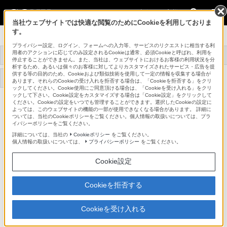
法人のお客様
当社ウェブサイトでは快適な閲覧のためにCookieを利用しておりま
す。
データプロジェクター
プライバシー設定、ログイン、フォームへの入力等、サービスのリクエストに相当する利
用者のアクションに応じてのみ設定されるCookieは通常、必須Cookieと呼ばれ、利用を
トップ
商品一覧
関連商品
事例紹介
停止することができません。また、当社は、ウェブサイトにおけるお客様の利用状況を分
析するため、あるいは個々のお客様に対してよりカスタマイズされたサービス・広告を提
供する等の目的のため、Cookieおよび類似技術を使用して一定の情報を収集する場合が
サポート・お問い合わせ
あります。それらのCookieの受け入れを拒否する場合は、「Cookieを拒否する」をクリ
ックしてください。Cookie使用にご同意頂ける場合は、「Cookieを受け入れる」をクリ
ックして下さい。Cookie設定をカスタマイズする場合は「Cookie設定」をクリックして
ください。Cookieの設定をいつでも管理することができます。選択したCookieの設定に
VPL-EX255
よっては、このウェブサイトの機能の一部が使用できなくなる場合があります。 詳細に
ついては、当社のCookieポリシーをご覧ください。個人情報の取扱いについては、プラ
イバシーポリシーをご覧ください。
データプロジェクター
VPL-EX255
詳細については、当社の
Cookieポリシー
をご覧ください。
個人情報の取扱いについては、
プライバシーポリシー
をご覧ください。
Cookie設定
関連資料
Cookieを拒否する
USBディスプレイ入力時の音声対応 (26KB)
Cookieを受け入れる
PDFファイルをご覧いただくためには Adobe