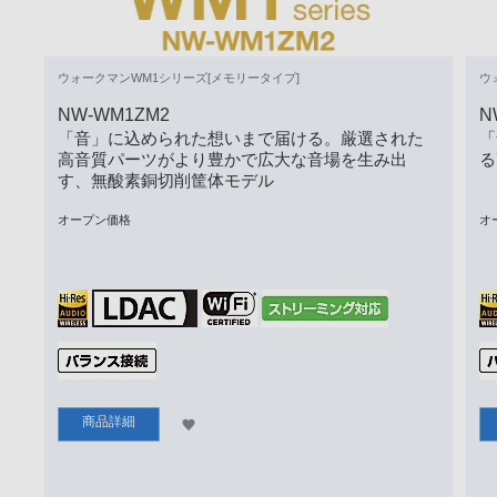
ウォークマンWM1シリーズ[メモリータイプ]
ウ
NW-WM1ZM2
N
「音」に込められた想いまで届ける。厳選された
「
高音質パーツがより豊かで広大な音場を生み出
る
す、無酸素銅切削筐体モデル
オープン価格
オ
商品詳細