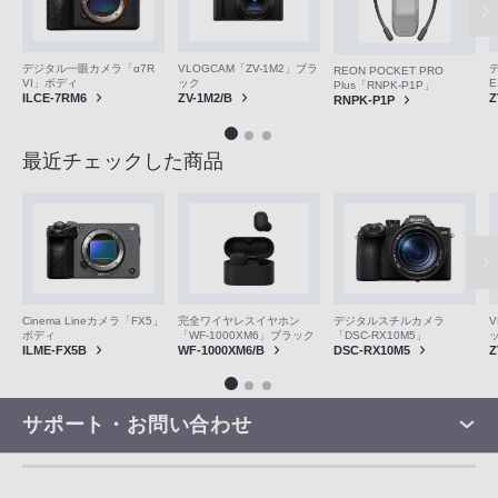
VLOGCAM「ZV-1M2」ブラ
デジタル一眼カメラ「α7R
REON POCKET PRO
ック
VI」ボディ
E
Plus「RNPK-P1P」
ZV-1M2/B
ILCE-7RM6
Z
RNPK-P1P
最近チェックした商品
V
Cinema Lineカメラ「FX5」
完全ワイヤレスイヤホン
デジタルスチルカメラ
ボディ
「WF-1000XM6」ブラック
「DSC-RX10M5」
Z
ILME-FX5B
WF-1000XM6/B
DSC-RX10M5
サポート・お問い合わせ