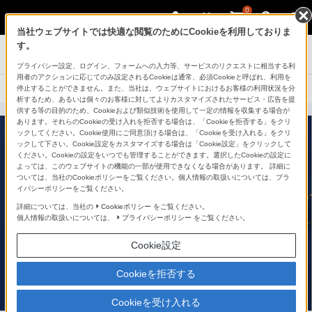
0
当社ウェブサイトでは快適な閲覧のためにCookieを利用しておりま
す。
ポータブルオーディオプレーヤー ウォークマン
プライバシー設定、ログイン、フォームへの入力等、サービスのリクエストに相当する利
用者のアクションに応じてのみ設定されるCookieは通常、必須Cookieと呼ばれ、利用を
停止することができません。また、当社は、ウェブサイトにおけるお客様の利用状況を分
製品に関する重要なお知らせ
析するため、あるいは個々のお客様に対してよりカスタマイズされたサービス・広告を提
供する等の目的のため、Cookieおよび類似技術を使用して一定の情報を収集する場合が
あります。それらのCookieの受け入れを拒否する場合は、「Cookieを拒否する」をクリ
ックしてください。Cookie使用にご同意頂ける場合は、「Cookieを受け入れる」をクリ
ックして下さい。Cookie設定をカスタマイズする場合は「Cookie設定」をクリックして
ください。Cookieの設定をいつでも管理することができます。選択したCookieの設定に
よっては、このウェブサイトの機能の一部が使用できなくなる場合があります。 詳細に
ついては、当社のCookieポリシーをご覧ください。個人情報の取扱いについては、プラ
イバシーポリシーをご覧ください。
詳細については、当社の
Cookieポリシー
をご覧ください。
個人情報の取扱いについては、
プライバシーポリシー
をご覧ください。
Cookie設定
Cookieを拒否する
Cookieを受け入れる