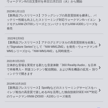
ウォークマン®の注文受付を本日11月21日（火）から開始
2023年1月11日
【新商品プレスリリース】フラッグシップの高音質技術を継承し、バ
ッテリー性能も向上したストリーミング対応ウォークマン®ハイエン
ドモデルNW-ZX700シリーズとコンパクトモデルNW-A300シリーズを
発売
2022年2月9日
【新商品プレスリリース】アナログとデジタルの高音質技術を結集し
た“Signature Series”として『NW-WM1ZM2』を発売～ウォークマン®
WM1シリーズから『NW-WM1AM2』も同時発売～
2021年3月23日
立体的な音場を実現する新たな音楽体験「360 Reality Audio」を日本
で本格導入～ 邦楽コンテンツ配信開始、および再生機器の拡充～ 別ウ
ィンドウで開きます
2019年10月16日
【新商品プレスリリース】Spotifyなどのストリーミングサービスをハ
イレゾ相当の高音質で楽しめるAIを活用した独自技術DSEE HX™対応
のウォークマン®NW-ZX500・A100シリーズ発売