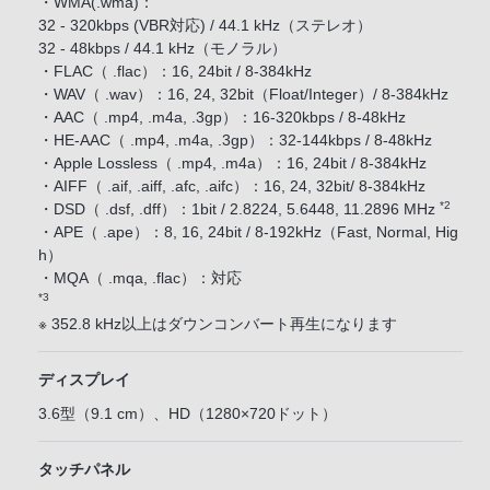
・WMA(.wma)：
32 - 320kbps (VBR対応) / 44.1 kHz（ステレオ）
32 - 48kbps / 44.1 kHz（モノラル）
・FLAC（ .flac）：16, 24bit / 8-384kHz
・WAV（ .wav）：16, 24, 32bit（Float/Integer）/ 8-384kHz
・AAC（ .mp4, .m4a, .3gp）：16-320kbps / 8-48kHz
・HE-AAC（ .mp4, .m4a, .3gp）：32-144kbps / 8-48kHz
・Apple Lossless（ .mp4, .m4a）：16, 24bit / 8-384kHz
・AIFF（ .aif, .aiff, .afc, .aifc）：16, 24, 32bit/ 8-384kHz
*2
・DSD（ .dsf, .dff）：1bit / 2.8224, 5.6448, 11.2896 MHz
・APE（ .ape）：8, 16, 24bit / 8-192kHz（Fast, Normal, Hig
h）
・MQA（ .mqa, .flac）：対応
*3
※ 352.8 kHz以上はダウンコンバート再生になります
ディスプレイ
3.6型（9.1 cm）、HD（1280×720ドット）
タッチパネル