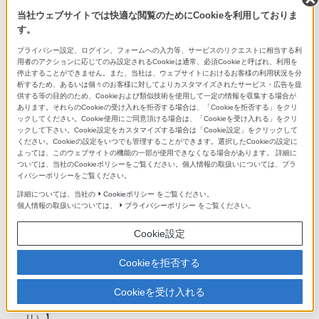
当社ウェブサイトでは快適な閲覧のためにCookieを利用しておりま
す。
充電池
プライバシー設定、ログイン、フォームへの入力等、サービスのリクエストに相当する利
内蔵型リチウムイオン
用者のアクションに応じてのみ設定されるCookieは通常、必須Cookieと呼ばれ、利用を
停止することができません。また、当社は、ウェブサイトにおけるお客様の利用状況を分
析するため、あるいは個々のお客様に対してよりカスタマイズされたサービス・広告を提
USB充電 充電時間（約/時間）
供する等の目的のため、Cookieおよび類似技術を使用して一定の情報を収集する場合が
あります。それらのCookieの受け入れを拒否する場合は、「Cookieを拒否する」をクリ
約3.5時間（満充電）
ックしてください。Cookie使用にご同意頂ける場合は、「Cookieを受け入れる」をクリ
約3時間（約80%まで充電）
ックして下さい。Cookie設定をカスタマイズする場合は「Cookie設定」をクリックして
ください。Cookieの設定をいつでも管理することができます。選択したCookieの設定に
よっては、このウェブサイトの機能の一部が使用できなくなる場合があります。 詳細に
充電池持続時間（約/時間）
ついては、当社のCookieポリシーをご覧ください。個人情報の取扱いについては、プラ
イバシーポリシーをご覧ください。
【音楽再生時(W.ミュージック）】
詳細については、当社の
Cookieポリシー
をご覧ください。
●MP3 128kbps 約36時間
個人情報の取扱いについては、
プライバシーポリシー
をご覧ください。
●FLAC 96kHz/24bit 約32時間
●FLAC 192kHz/24bit 約32時間
Cookie設定
●DSD 2.8224MHz/1bit 約28時間
●DSD 5.6448MHz/1bit 約22時間
Cookieを拒否する
●DSD 11.2896MHz/1bit 約14時間
Cookieを受け入れる
【音楽再生時（W.ミュージック以外の音楽サービスアプ
リ）】