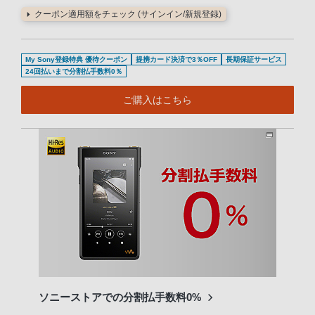
クーポン適用額をチェック (サインイン/新規登録)
My Sony登録特典 優待クーポン
提携カード決済で3％OFF
長期保証サービス
24回払いまで分割払手数料0％
ご購入はこちら
ソニーストアでの分割払手数料0%
他社
ビス