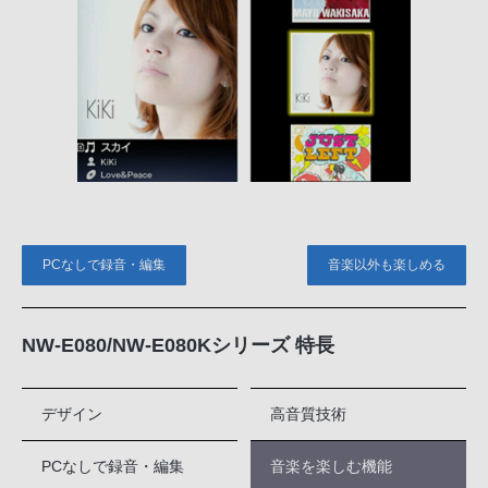
PCなしで録音・編集
音楽以外も楽しめる
NW-E080/NW-E080Kシリーズ 特長
デザイン
高音質技術
PCなしで録音・編集
音楽を楽しむ機能