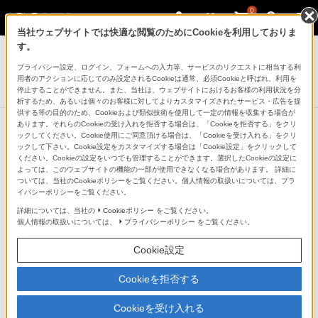
0
当社ウェブサイトでは快適な閲覧のためにCookieを利用しておりま
ポータブルオーディオプレーヤー ウォークマン
す。
プライバシー設定、ログイン、フォームへの入力等、サービスのリクエストに相当する利
ウォークマンEシリーズ[メモリータイプ]
用者のアクションに応じてのみ設定されるCookieは通常、必須Cookieと呼ばれ、利用を
NW-E080/NW-E080Kシリーズ
停止することができません。また、当社は、ウェブサイトにおけるお客様の利用状況を分
析するため、あるいは個々のお客様に対してよりカスタマイズされたサービス・広告を提
供する等の目的のため、Cookieおよび類似技術を使用して一定の情報を収集する場合が
あります。それらのCookieの受け入れを拒否する場合は、「Cookieを拒否する」をクリ
ックしてください。Cookie使用にご同意頂ける場合は、「Cookieを受け入れる」をクリ
ックして下さい。Cookie設定をカスタマイズする場合は「Cookie設定」をクリックして
音楽と一緒に歌詞も楽しめる「歌詞
ください。Cookieの設定をいつでも管理することができます。選択したCookieの設定に
よっては、このウェブサイトの機能の一部が使用できなくなる場合があります。 詳細に
ピタ(TM)」
ついては、当社のCookieポリシーをご覧ください。個人情報の取扱いについては、プラ
イバシーポリシーをご覧ください。
詳細については、当社の
Cookieポリシー
をご覧ください。
再生中の曲にあわせて歌詞を自動でスクロール表示。歌
個人情報の取扱いについては、
プライバシーポリシー
をご覧ください。
詞が見えるとアーティストの想いがより伝わり、音楽が
Cookie設定
もっと心に響きます。
Cookieを拒否する
※ 「歌詞ピタ(TM)」サービスに会員登録することで歌詞の検
索・ダウンロード（有料）が可能になります。あらかじめ「x-ア
Cookieを受け入れる
プリ」または「Media Go」および、株式会社シンクパワーが提