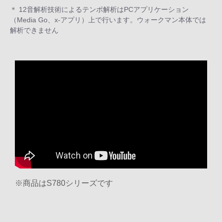
＊ 12音解析技術によるテンポ解析はPCアプリケーション
（Media Go、x-アプリ）上で行います。ウォークマン本体では
解析できません
※商品はS780シリーズです