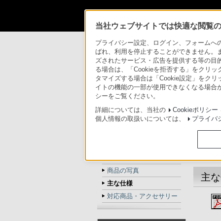
法人のお客様
当社ウェブサイトでは快適な閲覧のた
法人のお客様
映像制作機器 XDCAM／NXC
プライバシー設定、ログイン、フォームへの入
ばれ、利用を停止することができません。
ズされたサービス・広告を提供する等の目的の
る場合は、「Cookieを拒否する」をクリッ
タマイズする場合は「Cookie設定」をク
イトの機能の一部が使用できなくなる場合が
XDCAM/NXCAM
シーをご覧ください。
トップ
とは
詳細については、当社の
Cookieポリシー
個人情報の取扱いについては、
プライバ
PXW-X160
トップ
商品の特長
商品の写真
主な
主な仕様
対応商品・アクセサリー