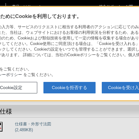
商品・ソリューショ
総合サポート・お問
ご購入検討
ン情報
い合わせ
めにCookieを利用しております。
AM
PXW-X160
主な仕様
力等、サービスのリクエストに相当する利用者のアクションに応じてのみ設定され
また、当社は、ウェブサイトにおけるお客様の利用状況を分析するため、ある
ため、Cookieおよび類似技術を使用して一定の情報を収集する場合がありま
クしてください。Cookie使用にご同意頂ける場合は、「Cookieを受け入れる
映像制作機器 XDCAM／NXCAM
リックしてください。Cookieの設定をいつでも管理することができます。選択し
あります。 詳細については、当社のCookieポリシーをご覧ください。個
アプリケーショ
機器アップデー
商品一覧
事例紹介
ンソフトウェア/
トファームウェ
ドライバ
ア
をご覧ください。
シーポリシー
をご覧ください。
XDCAMメモリーカムコーダー
PXW-X160
Cookie設定
Cookieを拒否する
Cookieを受け
仕様
仕様書・外形寸法図
(2,489KB)