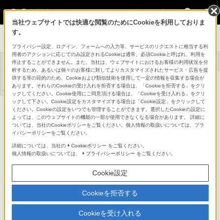
法人のお客様
当社ウェブサイトでは快適な閲覧のためにCookieを利用しておりま
す。
映像制作機器 XDCAM／
NXCAM
プライバシー設定、ログイン、フォームへの入力等、サービスのリクエストに相当する利
用者のアクションに応じてのみ設定されるCookieは通常、必須Cookieと呼ばれ、利用を
XDCAM/NXCAMと
トップ
商品一覧
事例紹介
停止することができません。また、当社は、ウェブサイトにおけるお客様の利用状況を分
は
析するため、あるいは個々のお客様に対してよりカスタマイズされたサービス・広告を提
アプリケーションソ
供する等の目的のため、Cookieおよび類似技術を使用して一定の情報を収集する場合が
機器アップデートフ
サポート・お問い合
フトウェア/ドライ
ァームウェア
わせ
あります。それらのCookieの受け入れを拒否する場合は、「Cookieを拒否する」をクリ
バ
ックしてください。Cookie使用にご同意頂ける場合は、「Cookieを受け入れる」をクリ
ックして下さい。Cookie設定をカスタマイズする場合は「Cookie設定」をクリックして
XDCAMメモリーカムコーダー
ください。Cookieの設定をいつでも管理することができます。選択したCookieの設定に
PXW-Z200
よっては、このウェブサイトの機能の一部が使用できなくなる場合があります。 詳細に
詳細メニュー
ついては、当社のCookieポリシーをご覧ください。個人情報の取扱いについては、プラ
イバシーポリシーをご覧ください。
詳細については、当社の
Cookieポリシー
をご覧ください。
個人情報の取扱いについては、
プライバシーポリシー
をご覧ください。
Cookie設定
Cookieを拒否する
Cookieを受け入れる