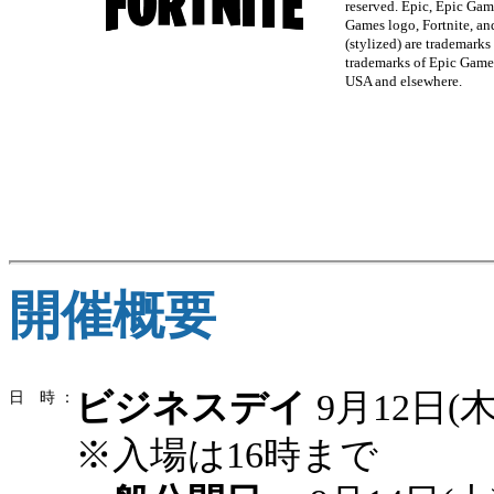
reserved. Epic, Epic Gam
Games logo, Fortnite, an
(stylized) are trademarks 
trademarks of Epic Games,
USA and elsewhere.
開催概要
ビジネスデイ
9月12日(木)
日 時 ：
※入場は16時まで