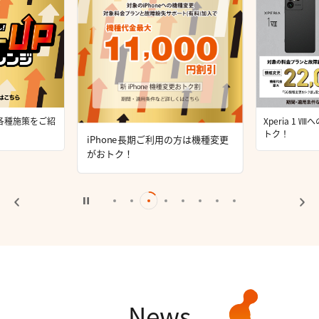
各種施策をご紹
Xperia 1
トク！
iPhone長期ご利用の方は機種変更
がおトク！
News