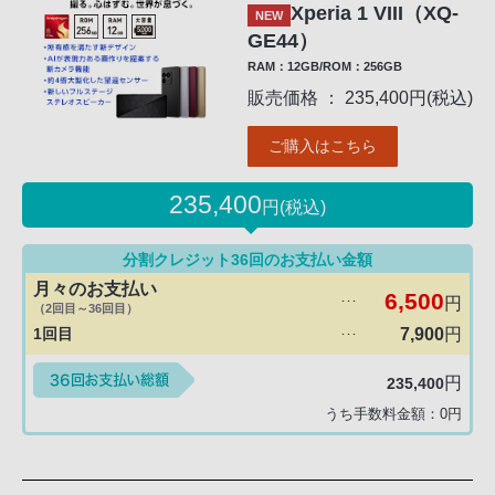
Xperia 1 VIII（XQ-
NEW
GE44）
RAM：12GB/ROM：256GB
販売価格 ： 235,400円(税込)
ご購入はこちら
235,400
円(税込)
分割クレジット36回のお支払い金額
月々のお支払い
6,500
円
･･･
（2回目～36回目）
1回目
7,900
円
･･･
円
235,400
うち手数料金額：
0
円