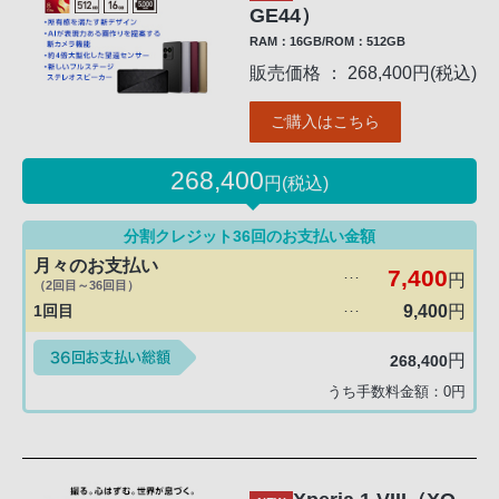
GE44）
RAM：16GB/ROM：512GB
販売価格 ： 268,400円(税込)
ご購入はこちら
268,400
円(税込)
分割クレジット36回のお支払い金額
月々のお支払い
7,400
円
･･･
（2回目～36回目）
1回目
9,400
円
･･･
円
268,400
うち手数料金額：
0
円