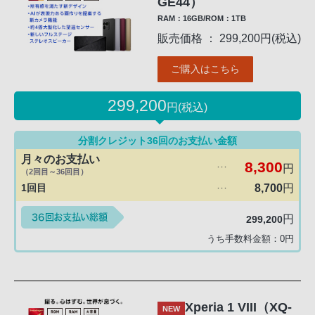
GE44）
RAM：16GB/ROM：1TB
販売価格 ： 299,200円(税込)
ご購入はこちら
299,200
円(税込)
分割クレジット36回のお支払い金額
月々のお支払い
8,300
円
･･･
（2回目～36回目）
1回目
8,700
円
･･･
円
299,200
うち手数料金額：
0
円
Xperia 1 VIII（XQ-
NEW