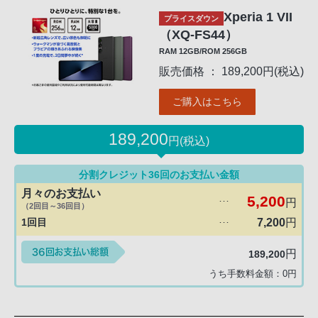
Xperia 1 VII
プライスダウン
（XQ-FS44）
RAM 12GB/ROM 256GB
販売価格 ： 189,200円(税込)
ご購入はこちら
189,200
円(税込)
分割クレジット36回のお支払い金額
月々のお支払い
5,200
円
･･･
（2回目～36回目）
1回目
7,200
円
･･･
円
189,200
うち手数料金額：
0
円