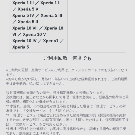
Xperia 1 III ／ Xperia 1 II
／ Xperia 5 V
Xperia 5 IV ／ Xperia 5 III
／ Xperia 5 II
Xperia 10 VII ／ Xperia 10
VI ／ Xperia 10 V
Xperia 10 IV ／ Xperia1 ／
Xperia 5
ご利用回数 何度でも
※ご契約の更新、交換サービスのご利用は、クレジットカードでのお支払いになり
ます。
※お申し出がない限り、月払い・年払いのご契約は自動更新されます。ご契約期間
中は途中解約、払い戻しはできません。
*1 同等機種の在庫がない場合、当社指定機種との交換になります。
交換機には、第三者などから回収して修理・筺体の交換をし、新製品の出荷時と同
様の状態に初期化した機器が含まれます。
*2 水濡れ、全損、その他当社が修理不能と判断した場合は「修理サービス」の対
象外です。「交換サービス」をご利用ください。
*3 「修理サービス」は製品ごとに定められた補修用性能部品（製品の機能を維持
するために必要な部品）の保有期間内に限りご利用いただけます。保有期間終了後
は、「交換サービス」をご利用ください。
*4 当社で受け付けた修理で、お客様に直接修理代金をご請求する場合の概算目安
であり、故障箇所により異なります。