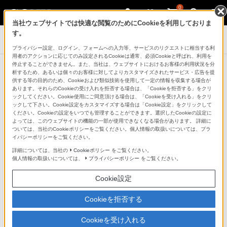
0
当社ウェブサイトでは快適な閲覧のためにCookieを利用しておりま
す。
Xperia(TM) スマートフォン
プライバシー設定、ログイン、フォームへの入力等、サービスのリクエストに相当する利
用者のアクションに応じてのみ設定されるCookieは通常、必須Cookieと呼ばれ、利用を
停止することができません。また、当社は、ウェブサイトにおけるお客様の利用状況を分
Xperia サービスご利用ナビ
析するため、あるいは個々のお客様に対してよりカスタマイズされたサービス・広告を提
供する等の目的のため、Cookieおよび類似技術を使用して一定の情報を収集する場合が
あります。それらのCookieの受け入れを拒否する場合は、「Cookieを拒否する」をクリ
ックしてください。Cookie使用にご同意頂ける場合は、「Cookieを受け入れる」をクリ
ックして下さい。Cookie設定をカスタマイズする場合は「Cookie設定」をクリックして
ください。Cookieの設定をいつでも管理することができます。選択したCookieの設定に
よっては、このウェブサイトの機能の一部が使用できなくなる場合があります。 詳細に
ついては、当社のCookieポリシーをご覧ください。個人情報の取扱いについては、プラ
イバシーポリシーをご覧ください。
詳細については、当社の
Cookieポリシー
をご覧ください。
個人情報の取扱いについては、
プライバシーポリシー
をご覧ください。
Cookie設定
Cookieを拒否する
Cookieを受け入れる