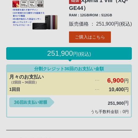
Xperia 1 VIII（XQ-
NEW
GE44）
RAM：12GB/ROM：512GB
販売価格 ： 251,900円(税込)
ご購入はこちら
251,900
円(税込)
分割クレジット36回のお支払い金額
月々のお支払い
6,900
円
･･･
（2回目～36回目）
1回目
10,400
円
･･･
円
251,900
うち手数料金額：
0
円