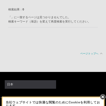
検索結果：
0
「」に一致するページは見つかりませんでした。
検索キーワード（単語）を変えて再度検索を実行してください。
ページトップへ
日本
当社ウェブサイトでは快適な閲覧のためにCookieを利用してお
ソニーストアでのお買い物にあたって
ります。