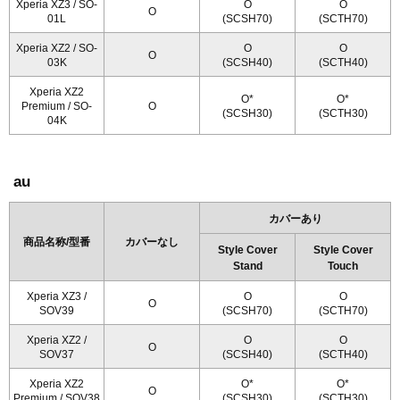
Xperia XZ3
/ SO-
O
O
O
01L
(SCSH70)
(SCTH70)
Xperia XZ2
/ SO-
O
O
O
03K
(SCSH40)
(SCTH40)
Xperia XZ2
O*
O*
Premium
/ SO-
O
(SCSH30)
(SCTH30)
04K
au
カバーあり
商品名称/型番
カバーなし
Style Cover
Style Cover
Stand
Touch
Xperia XZ3
/
O
O
O
SOV39
(SCSH70)
(SCTH70)
Xperia XZ2
/
O
O
O
SOV37
(SCSH40)
(SCTH40)
Xperia XZ2
O*
O*
O
Premium
/ SOV38
(SCSH30)
(SCTH30)