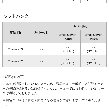
ソフトバンク
カバーあり
商品名称
カバーなし
Style Cover
Style Cover
Stand
Touch
O
O
Xperia XZ3
O
(SCSH70)
(SCTH70)
O
O
Xperia XZ2
O
(SCSH40)
(SCTH40)
* 縦置きのみ可
※本文で記載されているシステム名、製品名は、一般的に各開発メーカ
ーの登録商標あるいは商標です。なお、本文中では（TM）、（R）マー
クは明記しておりません。
※製品の仕様は予告なく変更になる場合がございます。ご了承くださ
い。