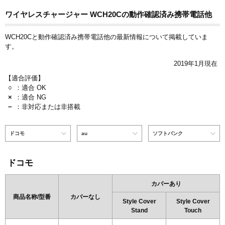
ワイヤレスチャージャー WCH20Cの動作確認済み携帯電話他
WCH20Cと動作確認済み携帯電話他の最新情報について掲載していま
す。
2019年1月現在
【適合評価】
○
：適合 OK
×
：適合 NG
−
：非対応または非搭載
ドコモ
au
ソフトバンク
ドコモ
カバーあり
商品名称/型番
カバーなし
Style Cover
Style Cover
Stand
Touch