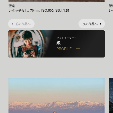
望遠
望
レタッチなし, 70mm, ISO:500, SS:1/125
レタ
前の作品へ
次の作品へ
フォトグラファー
綾
PROFILE