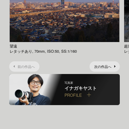
望遠
超
レタッチあり, 70mm, ISO:50, SS:1/160
レタ
前の作品へ
次の作品へ
写真家
イナガキヤスト
PROFILE