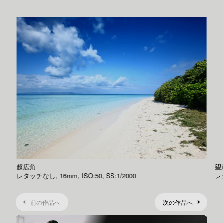
超広角
望
レタッチなし, 16mm, ISO:50, SS:1/2000
レタ
前の作品へ
次の作品へ