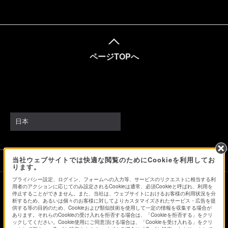
ページTOPへ
日本
当社ウェブサイトでは快適な閲覧のためにCookieを利用してお
ソニーストアでのお買い物にあたって
ります。
プライバシー設定、ログイン、フォームへの入力等、サービスのリクエストに相当する利
用者のアクションに応じてのみ設定されるCookieは通常、必須Cookieと呼ばれ、利用を
停止することができません。また、当社は、ウェブサイトにおけるお客様の利用状況を分
会社情報
採用情報
特約店のご案内
ニュースリリース
析するため、あるいは個々のお客様に対してよりカスタマイズされたサービス・広告を提
環境情報
My Sony 利用規約
供する等の目的のため、Cookieおよび類似技術を使用して一定の情報を収集する場合が
あります。それらのCookieの受け入れを拒否する場合は、「Cookieを拒否する」をクリ
ックしてください。Cookie使用にご同意頂ける場合は、「Cookieを受け入れる」をクリ