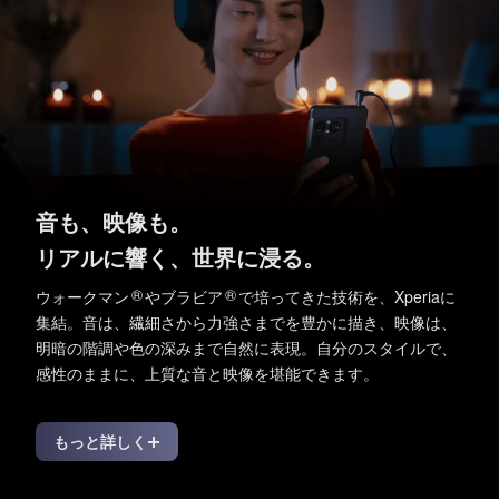
音も、映像も。
リアルに響く、世界に浸る。
®
®
ウォークマン
やブラビア
で培ってきた技術を、Xperiaに
集結。
音は、繊細さから力強さまでを豊かに描き、
映像は、
明暗の階調や色の深みまで自然に表現。
自分のスタイルで、
感性のままに、上質な音と映像を堪能できます。
もっと詳しく