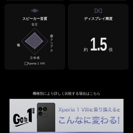
スピーカー音質
ディスプレイ輝度
音圧
音のクリアさ
1.5
低域
約
倍
立体感
Xperia 1 VIII
機種別により詳しく比較する場合はこちら