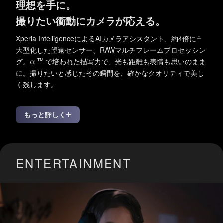
理想を手に。
撮りたい衝動にカメラが応える。
Xperia IntelligenceによるAIカメラアシスタント、約4倍に
＊
大型化した
望遠センサー、RAWマルチフレームプロセッシン
™
グ。
α
で培われた描写力で、光も距離も表情も思いのまま
に。
撮りたいと感じたその瞬間を、確かなクオリティで美し
く残します。
もっと詳しく
ENTERTAINMENT