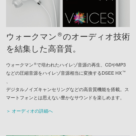
®
ウォークマン
の
オーディオ技術
を結集した
高音質。
®
ウォークマン
で培われたハイレゾ音源の再生、CDやMP3
™
などの圧縮音源をハイレゾ音源相当に変換するDSEE HX
、
デジタルノイズキャンセリングなどの高音質機能を搭載。ス
マートフォンとは思えない豊かなサウンドを楽しめます。
＞ オーディオの詳細へ