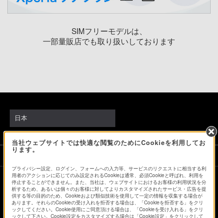
SIMフリーモデルは、
一部量販店でも取り扱いしております
日本
当社ウェブサイトでは快適な閲覧のためにCookieを利用してお
ります。
ソニーストアでのお買い物にあたって
プライバシー設定、ログイン、フォームへの入力等、サービスのリクエストに相当する利
用者のアクションに応じてのみ設定されるCookieは通常、必須Cookieと呼ばれ、利用を
停止することができません。また、当社は、ウェブサイトにおけるお客様の利用状況を分
会社情報
採用情報
特約店のご案内
ニュースリリース
析するため、あるいは個々のお客様に対してよりカスタマイズされたサービス・広告を提
供する等の目的のため、Cookieおよび類似技術を使用して一定の情報を収集する場合が
環境情報
My Sony 利用規約
あります。それらのCookieの受け入れを拒否する場合は、「Cookieを拒否する」をクリ
ックしてください。Cookie使用にご同意頂ける場合は、「Cookieを受け入れる」をクリ
ックして下さい。Cookie設定をカスタマイズする場合は「Cookie設定」をクリックして