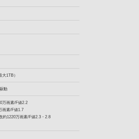
C（最大1TB）
z駆動
万画素/F値2.2
画素/F値1.7
1220万画素/F値2.3・2.8