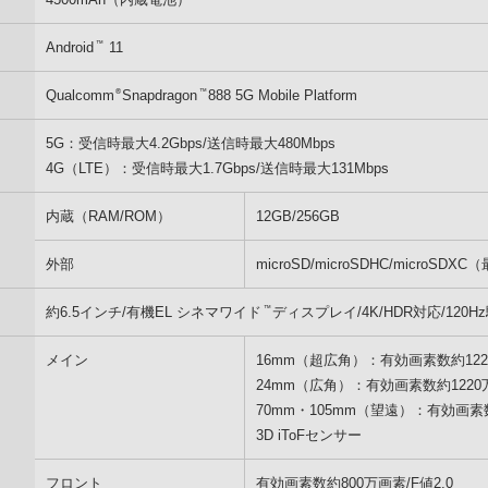
™
Android
11
®
™
Qualcomm
Snapdragon
888 5G Mobile Platform
5G：受信時最大4.2Gbps/送信時最大480Mbps
4G（LTE）：受信時最大1.7Gbps/送信時最大131Mbps
内蔵（RAM/ROM）
12GB/256GB
外部
microSD/microSDHC/microSDX
™
約6.5インチ/有機EL シネマワイド
ディスプレイ/4K/HDR対応/120H
メイン
16mm（超広角）：有効画素数約1220
24mm（広角）：有効画素数約1220万
70mm・105mm（望遠）：有効画素数約
3D iToFセンサー
フロント
有効画素数約800万画素/F値2.0