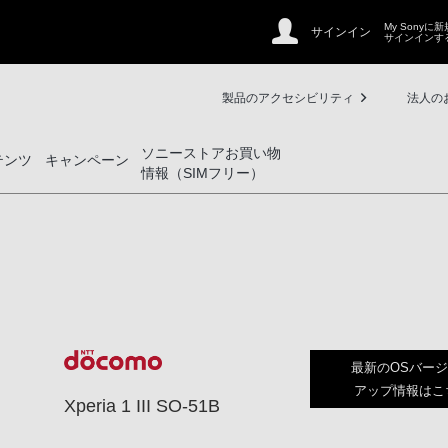
My Sonyに
サインイン
サインインす
製品のアクセシビリティ
法人の
ソニーストアお買い物
テンツ
キャンペーン
情報（SIMフリー）
最新のOSバー
アップ情報はこ
Xperia 1 III SO-51B