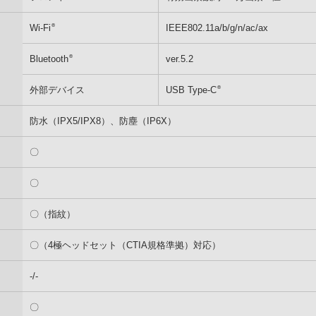
®
Wi-Fi
IEEE802.11a/b/g/n/ac/ax
®
Bluetooth
ver.5.2
®
外部デバイス
USB Type-C
防水（IPX5/IPX8）、防塵（IP6X）
〇
〇
〇（指紋）
〇（4極ヘッドセット（CTIA規格準拠）対応）
-/-
〇