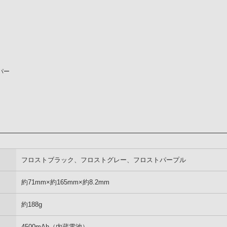
パー
フロストブラック、フロストグレー、フロストパープル
約71mm×約165mm×約8.2mm
約188g
4500mAh（内蔵電池）