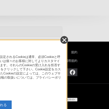
特定商取引法に基づく表記
ご利用ガイド
規約
るCookieは通常、必須Cookieと呼
ニュースリリース
環境情報
My Sony 利用規約
いは個々のお客様に対してよりカスタマイ
す。それらのCookieの受け入れを拒否す
」をクリックして下さい。Cookie設定をカス
たCookieの設定によっては、このウェブサ
人情報の取扱いについては、プライバシーポリ
入れる