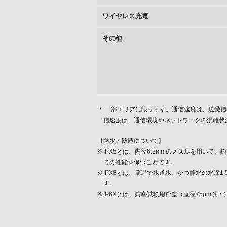
ワイヤレス充電
その他
＊ 一部エリアに限ります。通信速度は、送受
信速度は、通信環境やネットワークの混雑状
【防水・防塵について】
※IPX5とは、内径6.3mmのノズルを用いて
ての性能を保つことです。
※IPX8とは、常温で水道水、かつ静水の水深
す。
※IP6Xとは、防塵試験用粉塵（直径75μm