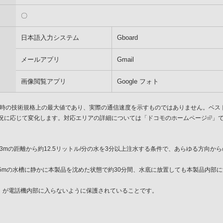
〇
日本語入力システム
Gboard
メールアプリ
Gmail
画像閲覧アプリ
Google フォト
信時の技術規格上の最大値であり、実際の通信速度を示すものではありません。ベス
況に応じて変化します。対応エリアの詳細については「
ドコモのホームページ
」
、約3mの距離から約12.5リットル/分の水を3分以上注水する条件で、あらゆる方向
1.5mの水槽に静かに本製品を沈めた状態で約30分間、水底に放置しても本製品内
以下）が電話機内部に入らないように保護されていることです。