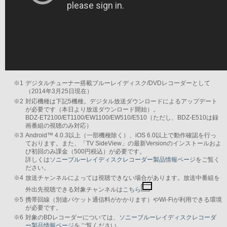
※1
デジタルチューナー搭載ブルーレイディスク/DVDレコーダーとして
（2014年3月25日現在）
※2
対応機種は下記5機種。デジタル放送ダウンロードによるアップデート
が必要です（本日より放送ダウンロード開始）。
BDZ-ET2100/ET1100/EW1100/EW510/E510（ただし、BDZ-E510は録
画番組の視聴のみ対応）
※3
Android™ 4.0.3以上（一部機種除く）、iOS 6.0以上で動作確認を行っ
ております。また、「TV SideView」の最新Versionのインストールおよ
び初回のみ課金（500円税込）が必要です。
詳しくは
ソニーブルーレイディスクレコーダー製品情報ページ
をご覧く
ださい。
※4
放送チャンネルによっては視聴できない場合があります。放送中番組を
外出先視聴できる対象チャンネルは
こちら
※5
携帯回線（別途パケット通信料がかかります）やWi-Fiが利用できる環境
が必要です。
※6
対象のBDレコーダーについては、
ソニーブルーレイディスクレコーダ
ー製品情報ページ
をご覧ください。