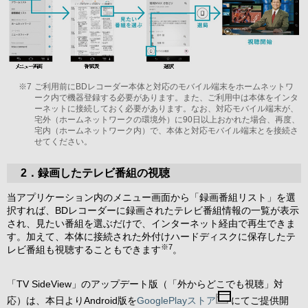
※7
ご利用前にBDレコーダー本体と対応のモバイル端末をホームネットワ
ーク内で機器登録する必要があります。また、ご利用中は本体をインタ
ーネットに接続しておく必要があります。なお、対応モバイル端末が、
宅外（ホームネットワークの環境外）に90日以上おかれた場合、再度、
宅内（ホームネットワーク内）で、本体と対応モバイル端末とを接続さ
せてください。
2．録画したテレビ番組の視聴
当アプリケーション内のメニュー画面から「録画番組リスト」を選
択すれば、BDレコーダーに録画されたテレビ番組情報の一覧が表示
され、見たい番組を選ぶだけで、インターネット経由で再生できま
す。加えて、本体に接続された外付けハードディスクに保存したテ
※7
レビ番組も視聴することもできます
。
「TV SideView」のアップデート版（「外からどこでも視聴」対
応）は、本日よりAndroid版を
GooglePlayストア
にてご提供開