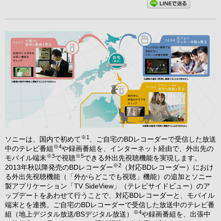
※1
ソニーは、国内で初めて
、ご自宅のBDレコーダーで受信した放送
※4
中のテレビ番組
や録画番組を、インターネット経由で、外出先の
※3
※5
モバイル端末
で視聴
できる外出先視聴機能を実現します。
※2
2013年秋以降発売のBDレコーダー
（対応BDレコーダー）におけ
る外出先視聴機能（「外からどこでも視聴」機能）の追加とソニー
製アプリケーション「TV SideView」（テレビサイドビュー）のア
ップデートをあわせて行うことで、対応BDレコーダーと、モバイル
端末とを連携。ご自宅のBDレコーダーで受信した放送中のテレビ番
※4
組（地上デジタル放送/BSデジタル放送）
や録画番組を、出張中