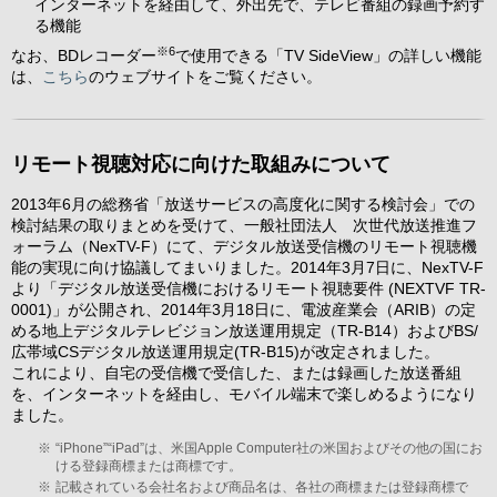
インターネットを経由して、外出先で、テレビ番組の録画予約す
る機能
※6
なお、BDレコーダー
で使用できる「TV SideView」の詳しい機能
は、
こちら
のウェブサイトをご覧ください。
リモート視聴対応に向けた取組みについて
2013年6月の総務省「放送サービスの高度化に関する検討会」での
検討結果の取りまとめを受けて、一般社団法人 次世代放送推進フ
ォーラム（NexTV-F）にて、デジタル放送受信機のリモート視聴機
能の実現に向け協議してまいりました。2014年3月7日に、NexTV-F
より「デジタル放送受信機におけるリモート視聴要件 (NEXTVF TR-
0001)」が公開され、2014年3月18日に、電波産業会（ARIB）の定
める地上デジタルテレビジョン放送運用規定（TR-B14）およびBS/
広帯域CSデジタル放送運用規定(TR-B15)が改定されました。
これにより、自宅の受信機で受信した、または録画した放送番組
を、インターネットを経由し、モバイル端末で楽しめるようになり
ました。
※
“iPhone”“iPad”は、米国Apple Computer社の米国およびその他の国にお
ける登録商標または商標です。
※
記載されている会社名および商品名は、各社の商標または登録商標で