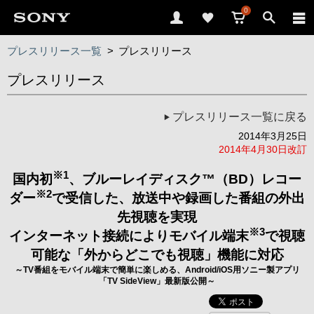
0
プレスリリース一覧
>
プレスリリース
プレスリリース
プレスリリース一覧に戻る
2014年3月25日
2014年4月30日改訂
※1
国内初
、ブルーレイディスク™（BD）レコー
※2
ダー
で受信した、放送中や録画した番組の外出
先視聴を実現
※3
インターネット接続によりモバイル端末
で視聴
可能な「外からどこでも視聴」機能に対応
～TV番組をモバイル端末で簡単に楽しめる、Android/iOS用ソニー製アプリ
「TV SideView」最新版公開～