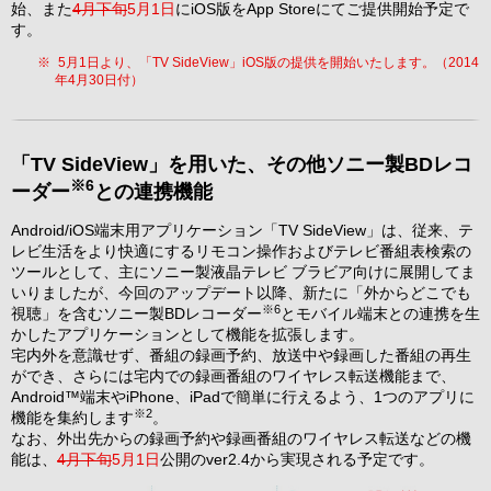
始、また
4月下旬
5月1日
にiOS版をApp Storeにてご提供開始予定で
す。
※
5月1日より、「TV SideView」iOS版の提供を開始いたします。（2014
年4月30日付）
「TV SideView」を用いた、その他ソニー製BDレコ
※6
ーダー
との連携機能
Android/iOS端末用アプリケーション「TV SideView」は、従来、テ
レビ生活をより快適にするリモコン操作およびテレビ番組表検索の
ツールとして、主にソニー製液晶テレビ ブラビア向けに展開してま
いりましたが、今回のアップデート以降、新たに「外からどこでも
※6
視聴」を含むソニー製BDレコーダー
とモバイル端末との連携を生
かしたアプリケーションとして機能を拡張します。
宅内外を意識せず、番組の録画予約、放送中や録画した番組の再生
ができ、さらには宅内での録画番組のワイヤレス転送機能まで、
Android™端末やiPhone、iPadで簡単に行えるよう、1つのアプリに
※2
機能を集約します
。
なお、外出先からの録画予約や録画番組のワイヤレス転送などの機
能は、
4月下旬
5月1日
公開のver2.4から実現される予定です。