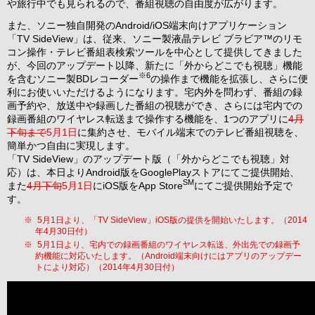
や旅行中でも見られるので、番組視聴の自由度が広がります。
また、ソニー独自開発のAndroid/iOS端末向けアプリケーション
「TV SideView」は、従来、ソニー製液晶テレビ ブラビア™のリモ
コン操作・テレビ番組表検索ツールを中心として提供してきました
が、今回のアップデート以降、新たに「外からどこでも視聴」機能
※6
を含むソニー製BDレコーダー
の操作まで機能を拡張し、さらに便
利にお使いいただけるようになります。宅内外を問わず、番組の録
画予約や、放送中や録画した番組の視聴ができ、さらには宅内での
録画番組のワイヤレス転送まで操作する機能を、1つのアプリに
4月
下旬まで
5月1日
に集約させ、モバイル端末でのテレビ番組視聴を、
簡単かつ自由に実現します。
「TV SideView」のアップデート版（「外からどこでも視聴」対
応）は、本日よりAndroid版をGooglePlayストアにてご提供開始、
SM
また
4月下旬
5月1日
にiOS版をApp Store
にてご提供開始予定で
す。
※
5月1日より、「TV SideView」iOS版の提供を開始いたします。（2014
年4月30日付）
※
5月1日より、宅内での録画番組のワイヤレス転送、外出先での録画予
約機能に対応いたします。（Android端末向けにはアプリのアップデー
トにより対応）（2014年4月30日付）