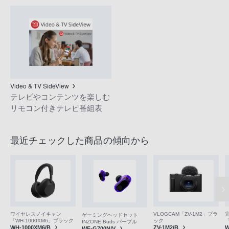
Video & TV SideView
テレビやコンテンツを楽しむ
リモコン付きテレビ番組表
最近チェックした商品の傾向から
VLOGCAM「ZV-1M2」ブラ
ワイヤレスノイキャン
ゲーミングヘッドセット
ック
「WH-1000XM6」ブラック
「
INZONE Buds パープル
ZV-1M2/B
WH-1000XM6/B
W
WF-G700N/V