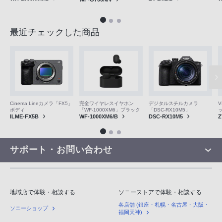
最近チェックした商品
V
Cinema Lineカメラ「FX5」
完全ワイヤレスイヤホン
デジタルスチルカメラ
ボディ
「WF-1000XM6」ブラック
「DSC-RX10M5」
Z
ILME-FX5B
WF-1000XM6/B
DSC-RX10M5
サポート・お問い合わせ
地域店で体験・相談する
ソニーストアで体験・相談する
各店舗 (銀座・札幌・名古屋・大阪・
ソニーショップ
福岡天神)