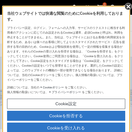
0
当社ウェブサイトでは快適な閲覧のためにCookieを利用しておりま
す。
ブルーレイディスクレコーダー
プライバシー設定、ログイン、フォームへの入力等、サービスのリクエストに相当する利
用者のアクションに応じてのみ設定されるCookieは通常、必須Cookieと呼ばれ、利用を
停止することができません。また、当社は、ウェブサイトにおけるお客様の利用状況を分
製品に関する重要なお知らせ
析するため、あるいは個々のお客様に対してよりカスタマイズされたサービス・広告を提
供する等の目的のため、Cookieおよび類似技術を使用して一定の情報を収集する場合が
あります。それらのCookieの受け入れを拒否する場合は、「Cookieを拒否する」をクリ
ックしてください。Cookie使用にご同意頂ける場合は、「Cookieを受け入れる」をクリ
ックして下さい。Cookie設定をカスタマイズする場合は「Cookie設定」をクリックして
ください。Cookieの設定をいつでも管理することができます。選択したCookieの設定に
よっては、このウェブサイトの機能の一部が使用できなくなる場合があります。 詳細に
ついては、当社のCookieポリシーをご覧ください。個人情報の取扱いについては、プラ
イバシーポリシーをご覧ください。
詳細については、当社の
Cookieポリシー
をご覧ください。
個人情報の取扱いについては、
プライバシーポリシー
をご覧ください。
Cookie設定
Cookieを拒否する
Cookieを受け入れる