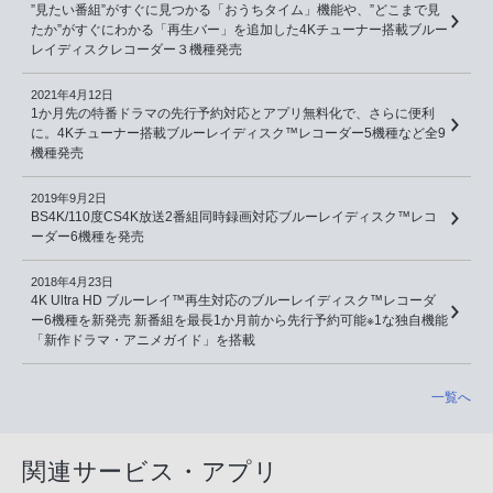
”見たい番組”がすぐに見つかる「おうちタイム」機能や、”どこまで見
たか”がすぐにわかる「再生バー」を追加した4Kチューナー搭載ブルー
レイディスクレコーダー３機種発売
2021年4月12日
1か月先の特番ドラマの先行予約対応とアプリ無料化で、さらに便利
に。4Kチューナー搭載ブルーレイディスク™レコーダー5機種など全9
機種発売
2019年9月2日
BS4K/110度CS4K放送2番組同時録画対応ブルーレイディスク™レコ
ーダー6機種を発売
2018年4月23日
4K Ultra HD ブルーレイ™再生対応のブルーレイディスク™レコーダ
ー6機種を新発売 新番組を最長1か月前から先行予約可能※1な独自機能
「新作ドラマ・アニメガイド」を搭載
一覧へ
関連サービス・アプリ