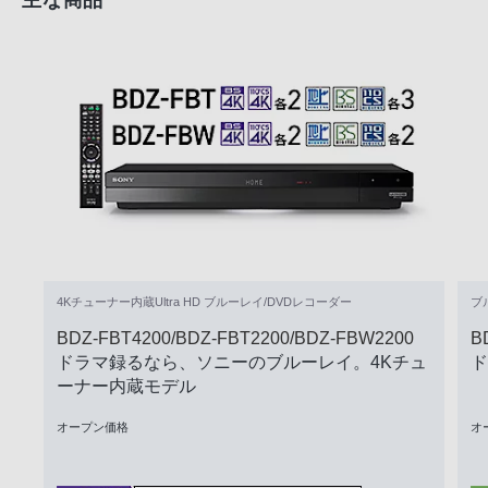
主な商品
4Kチューナー内蔵Ultra HD ブルーレイ/DVDレコーダー
ブ
BDZ-FBT4200/BDZ-FBT2200/BDZ-FBW2200
B
ドラマ録るなら、ソニーのブルーレイ。4Kチュ
ド
ーナー内蔵モデル
オープン価格
オ