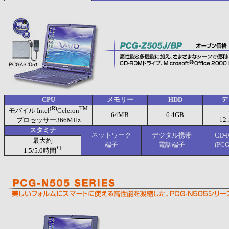
CPU
メモリー
HDD
デ
(R)
TM
モバイル Intel
Celeron
64MB
6.4GB
12
プロセッサー366MHz
スタミナ
ネットワーク
デジタル携帯
CD
最大約
端子
電話端子
(PC
*1
1.5/5.0時間