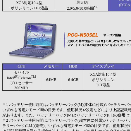
最大約
XGA対応10.4型
(PCGA
*2
ポリシリコンTFT液晶
2.0/5.0/10.0時間
CPU
メモリー
HDD
ディスプレイ
モバイル
XGA対応10.4型
(R)
TM
Intel
Celeron
64MB
6.4GB
ポリシリコン
プロセッサー
TFT液晶
300MHz
＊1 バッテリー使用時間はバッテリーパック(M)(本体に付属)/バッテリーパック
いずれも省電力モード時の目安です。使用状況や設定などにより上記記載
があります。また、バッテリーパック(M)とバッテリーパック(LL)の併用
＊2 バッテリー使用時間はバッテリーパック(S)(本体に付属)/バッテリーパック(
テリーパック(LLL)(別売)、いずれも省電力モード時の目安です。使用状況
上 記記載時間と異なる場合があります。また、バッテリーパック(S)/バッテリ