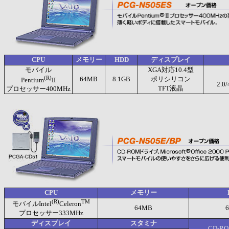
CPU
メモリー
HDD
ディスプレイ
モバイル
XGA対応10.4型
(R)
64MB
8.1GB
ポリシリコン
Pentium
II
2.0
TFT液晶
プロセッサー
400MHz
CPU
メモリー
(R)
TM
モバイルIntel
Celeron
64MB
6
プロセッサー333MHz
ディスプレイ
スタミナ
CD-