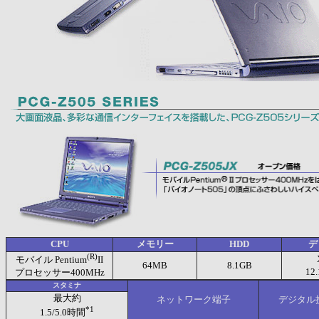
CPU
メモリー
HDD
デ
(R)
モバイル Pentium
II
64MB
8.1GB
12
プロセッサー400MHz
スタミナ
最大約
ネットワーク端子
デジタル
*1
1.5/5.0時間