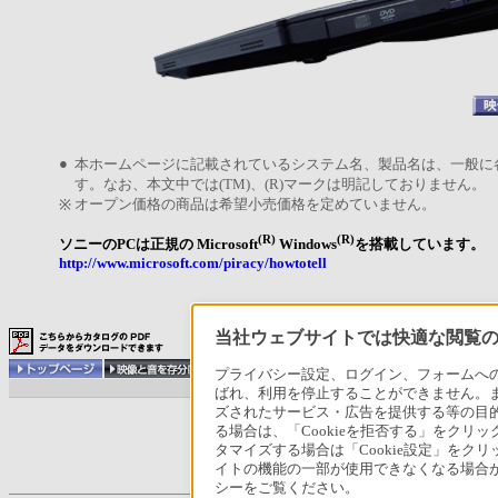
●
本ホームページに記載されているシステム名、製品名は、一般に
す。なお、本文中では(TM)、(R)マークは明記しておりません。
オープン価格の商品は希望小売価格を定めていません。
※
(R)
(R)
ソニーのPCは正規の Microsoft
Windows
を搭載しています。
http://www.microsoft.com/piracy/howtotell
当社ウェブサイトでは快適な閲覧のた
プライバシー設定、ログイン、フォームへの入
ばれ、利用を停止することができません。
ズされたサービス・広告を提供する等の目的の
る場合は、「Cookieを拒否する」をクリッ
タマイズする場合は「Cookie設定」をク
イトの機能の一部が使用できなくなる場合が
シーをご覧ください。