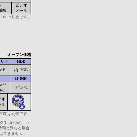
V
ビデオ
編集
メール
FD5)は別売です。
オープン価格
モリー
HDD
4MB
約12GB
ム
i.LINK
s
*2
4ピン×1
lex)
デオ
ール
FD5)は別売です。
LL)(別売)、い
時間と異なる場合
用はできません。