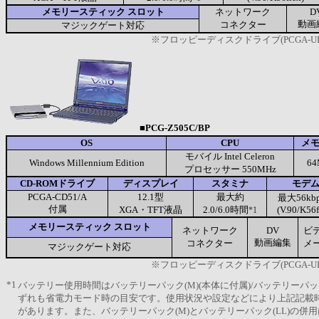
メモリースティック スロット
ネットワーク
D
動画
コネクター
マジックゲート対応
※フロッピーディスクドライブ(PCGA-U
■PCG-Z505C/BP
OS
CPU
メ
モバイル Intel Celeron
Windows Millennium Edition
6
プロセッサー 550MHz
CD-ROMドライブ
ディスプレイ
スタミナ
モデ
PCGA-CD51/A
12.1型
最大約
最大56kbp
付属
XGA・TFT液晶
2.0/6.0時間
(V.90/K56f
*1
メモリースティック スロット
ネットワーク
DV
ビ
動画編集
コネクター
メ
マジックゲート対応
※フロッピーディスクドライブ(PCGA-U
*1
バッテリー使用時間はバッテリーパック(M)(本体に付属)/バッテリーパック(
ずれも省電力モード時の目安です。使用状況や設定などにより上記記載
があります。また、バッテリーパック(M)とバッテリーパック(LL)の併