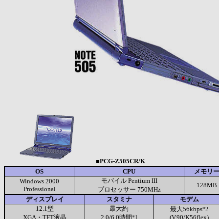
■PCG-Z505CR/K
OS
CPU
メモリ
モバイル Pentium III
Windows 2000
128MB
Professional
プロセッサー 750MHz
ディスプレイ
スタミナ
モデム
12.1型
最大約
最大56kbps
*2
XGA・TFT液晶
2.0/6.0時間
(V.90/K56flex)
*1