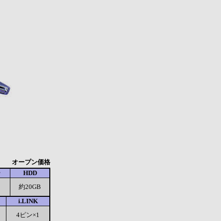
オープン価格
ー
HDD
約20GB
i.LINK
4ピン×1