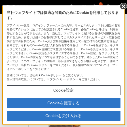
0
当社ウェブサイトでは快適な閲覧のためにCookieを利用しておりま
す。
モバイルバッテリー／電池
プライバシー設定、ログイン、フォームへの入力等、サービスのリクエストに相当する利
用者のアクションに応じてのみ設定されるCookieは通常、必須Cookieと呼ばれ、利用を
停止することができません。また、当社は、ウェブサイトにおけるお客様の利用状況を分
析するため、あるいは個々のお客様に対してよりカスタマイズされたサービス・広告を提
BCG-34HLE4K
供する等の目的のため、Cookieおよび類似技術を使用して一定の情報を収集する場合が
あります。それらのCookieの受け入れを拒否する場合は、「Cookieを拒否する」をクリ
ックしてください。Cookie使用にご同意頂ける場合は、「Cookieを受け入れる」をクリ
ックして下さい。Cookie設定をカスタマイズする場合は「Cookie設定」をクリックして
かんたん便利な充電器セット。くり返し使えて経済的です
ください。Cookieの設定をいつでも管理することができます。選択したCookieの設定に
よっては、このウェブサイトの機能の一部が使用できなくなる場合があります。 詳細に
充電式ニッケル水素電池専用充電器セット
ついては、当社のCookieポリシーをご覧ください。個人情報の取扱いについては、プラ
BCG-34HLE4K
イバシーポリシーをご覧ください。
詳細については、当社の
Cookieポリシー
をご覧ください。
個人情報の取扱いについては、
プライバシーポリシー
をご覧ください。
生産完了
オープン価格
Cookie設定
Cookieを拒否する
Cookieを受け入れる