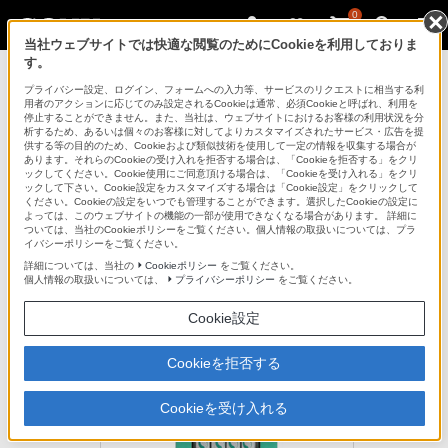
0
当社ウェブサイトでは快適な閲覧のためにCookieを利用しておりま
す。
モバイルバッテリー／電池
プライバシー設定、ログイン、フォームへの入力等、サービスのリクエストに相当する利
用者のアクションに応じてのみ設定されるCookieは通常、必須Cookieと呼ばれ、利用を
停止することができません。また、当社は、ウェブサイトにおけるお客様の利用状況を分
析するため、あるいは個々のお客様に対してよりカスタマイズされたサービス・広告を提
BCG34HLE4R
供する等の目的のため、Cookieおよび類似技術を使用して一定の情報を収集する場合が
あります。それらのCookieの受け入れを拒否する場合は、「Cookieを拒否する」をクリ
ックしてください。Cookie使用にご同意頂ける場合は、「Cookieを受け入れる」をクリ
ックして下さい。Cookie設定をカスタマイズする場合は「Cookie設定」をクリックして
かんたん便利な充電器セット。くりかえし使えて経済的です
ください。Cookieの設定をいつでも管理することができます。選択したCookieの設定に
よっては、このウェブサイトの機能の一部が使用できなくなる場合があります。 詳細に
スタンダード充電器セット
ついては、当社のCookieポリシーをご覧ください。個人情報の取扱いについては、プラ
BCG34HLE4R
イバシーポリシーをご覧ください。
詳細については、当社の
Cookieポリシー
をご覧ください。
個人情報の取扱いについては、
プライバシーポリシー
をご覧ください。
生産完了
オープン価格
Cookie設定
Cookieを拒否する
Cookieを受け入れる