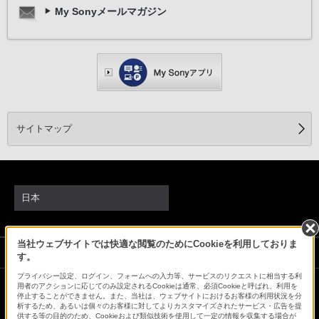
My Sonyメールマガジン
サイトマップ
日本
当社ウェブサイトでは快適な閲覧のためにCookieを利用しておりま
ソニーストアでのお買い物にあたって
す。
プライバシー設定、ログイン、フォームへの入力等、サービスのリクエストに相当する利
用者のアクションに応じてのみ設定されるCookieは通常、必須Cookieと呼ばれ、利用を
停止することができません。また、当社は、ウェブサイトにおけるお客様の利用状況を分
会社情報
採用情報
特約店のご案内
ニュースリリース
析するため、あるいは個々のお客様に対してよりカスタマイズされたサービス・広告を提
環境情報
My Sony 利用規約
供する等の目的のため、Cookieおよび類似技術を使用して一定の情報を収集する場合が