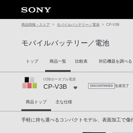
商品情報・ストア
モバイルバッテリー／電池
CP-V3B
モバイルバッテリー／電池
トップ
商品一覧
比較表
対応機器を調べる
USBポータブル電源
CP-V3B
生産完了
DISCONTINUED
CP-V3B
商品トップ
主な仕様
手軽に持ち運べるコンパクトモデル、表面加工で傷付