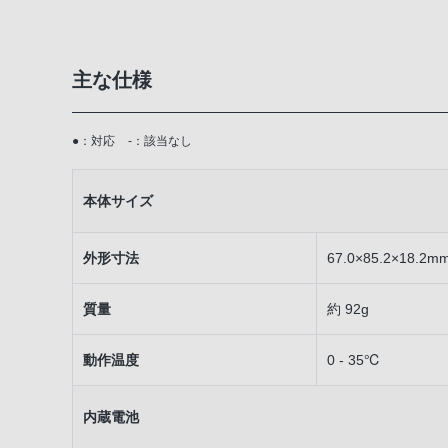
主な仕様
●：対応
-：該当なし
本体サイズ
外形寸法
67.0×85.2×18.2m
質量
約 92g
動作温度
0 - 35℃
内蔵電池