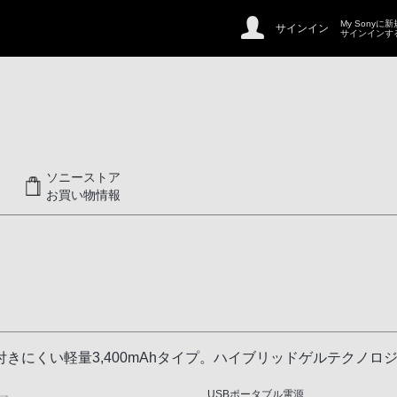
My Sonyに
サインイン
サインインす
ソニーストア
お買い物情報
きにくい軽量3,400mAhタイプ。ハイブリッドゲルテクノロ
USBポータブル電源