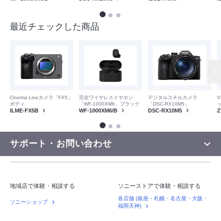
最近チェックした商品
V
Cinema Lineカメラ「FX5」
完全ワイヤレスイヤホン
デジタルスチルカメラ
ボディ
「WF-1000XM6」ブラック
「DSC-RX10M5」
Z
ILME-FX5B
WF-1000XM6/B
DSC-RX10M5
サポート・お問い合わせ
地域店で体験・相談する
ソニーストアで体験・相談する
各店舗 (銀座・札幌・名古屋・大阪・
ソニーショップ
福岡天神)