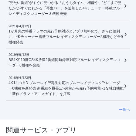
”見たい番組”がすぐに見つかる「おうちタイム」機能や、”どこまで見
たか”がすぐにわかる「再生バー」を追加した4Kチューナー搭載ブルー
レイディスクレコーダー３機種発売
2021年4月12日
1か月先の特番ドラマの先行予約対応とアプリ無料化で、さらに便利
に。4Kチューナー搭載ブルーレイディスク™レコーダー5機種など全9
機種発売
2019年9月2日
BS4K/110度CS4K放送2番組同時録画対応ブルーレイディスク™レコ
ーダー6機種を発売
2018年4月23日
4K Ultra HD ブルーレイ™再生対応のブルーレイディスク™レコーダ
ー6機種を新発売 新番組を最長1か月前から先行予約可能※1な独自機能
「新作ドラマ・アニメガイド」を搭載
一覧へ
関連サービス・アプリ