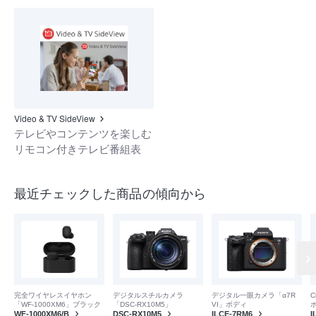
Video & TV SideView
テレビやコンテンツを楽しむ
リモコン付きテレビ番組表
最近チェックした商品の傾向から
完全ワイヤレスイヤホン
デジタルスチルカメラ
デジタル一眼カメラ「α7R
C
「WF-1000XM6」ブラック
「DSC-RX10M5」
VI」ボディ
WF-1000XM6/B
DSC-RX10M5
ILCE-7RM6
I