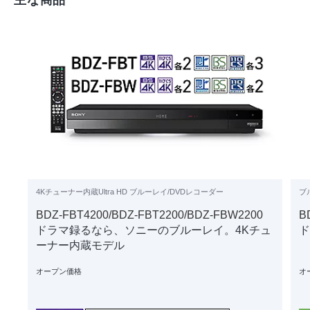
主な商品
4Kチューナー内蔵Ultra HD ブルーレイ/DVDレコーダー
ブ
BDZ-FBT4200/BDZ-FBT2200/BDZ-FBW2200
B
ドラマ録るなら、ソニーのブルーレイ。4Kチュ
ド
ーナー内蔵モデル
オープン価格
オ