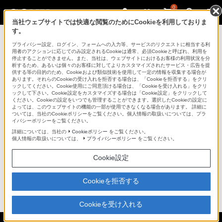
0
当社ウェブサイトでは快適な閲覧のためにCookieを利用しておりま
す。
プライバシー設定、ログイン、フォームへの入力等、サービスのリクエストに相当する利
掲載終了のお知らせ
用者のアクションに応じてのみ設定されるCookieは通常、必須Cookieと呼ばれ、利用を
停止することができません。また、当社は、ウェブサイトにおけるお客様の利用状況を分
析するため、あるいは個々のお客様に対してよりカスタマイズされたサービス・広告を提
供する等の目的のため、Cookieおよび類似技術を使用して一定の情報を収集する場合が
あります。それらのCookieの受け入れを拒否する場合は、「Cookieを拒否する」をクリ
デジタルハイビジョンチューナー内蔵HDD搭載ブルー
ックしてください。Cookie使用にご同意頂ける場合は、「Cookieを受け入れる」をクリ
レイディスクレコーダー「BDZ-A70」は、2010年06月
ックして下さい。Cookie設定をカスタマイズする場合は「Cookie設定」をクリックして
ください。Cookieの設定をいつでも管理することができます。選択したCookieの設定に
10日をもって掲載を終了しました。
よっては、このウェブサイトの機能の一部が使用できなくなる場合があります。 詳細に
ついては、当社のCookieポリシーをご覧ください。個人情報の取扱いについては、プラ
イバシーポリシーをご覧ください。
商品に関するお問い合わせ等は「
統合サポート・お問
い合わせ
」をご確認下さい。
詳細については、当社の
Cookieポリシー
をご覧ください。
個人情報の取扱いについては、
プライバシーポリシー
をご覧ください。
掲載中の商品につきましても、掲載を終了する場合が
Cookie設定
ございます。
予めご了承ください。
Cookieを拒否する
ページトップへ
Cookieを受け入れる