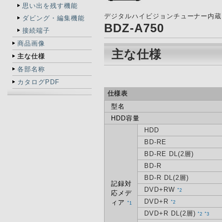
思い出を残す機能
デジタルハイビジョンチューナー内蔵
ダビング・編集機能
BDZ-A750
接続端子
商品画像
主な仕様
主な仕様
各部名称
カタログPDF
仕様表
型名
HDD容量
HDD
BD-RE
BD-RE DL(2層)
BD-R
BD-R DL(2層)
記録対
DVD+RW
*
2
応メデ
DVD+R
ィア
*
2
*
1
DVD+R DL(2層)
*
*
2
3