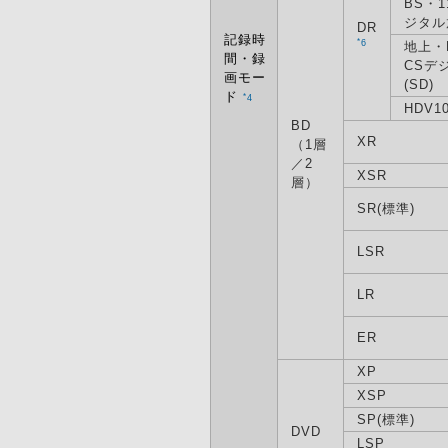
BS・1
ジタル
DR
記録時
*
6
地上・
間・録
CSデ
画モー
(SD)
ド
*
4
HDV10
BD
XR
（1層
／2
XSR
層）
SR(標準)
LSR
LR
ER
XP
XSP
SP(標準)
DVD
LSP