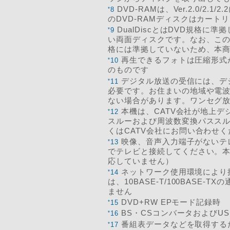
DVD-RAMは、Ver.2.0/2.
*
8
のDVD-RAMディスクはカー
DualDiscとはDVD規格
*
9
い両面ディスクです。なお、この
格には準拠していないため、本
再生できるフォトは圧縮形式が
*
10
のものです
デジタル放送の受信には、デ
*
11
必要です。お住まいの地域や電
ない場合があります。ワンセグ
本機は、CATV会社が地上デ
*
12
スルーおよび周波数変換パスス
くはCATV会社にお問い合わせく
映像、音声入力端子がないテ
*
13
でテレビと接続してください。
応していません）
ネットワーク使用環境により
*
14
は、10BASE-T/100BASE
ません
DVD+RW EPモード記録時
*
15
BS・CSコンバータおよびU
*
16
番組表データなどを取得する
*
17