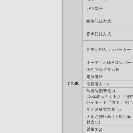
LAN端子
映像記録方式
音声記録方式
ビデオD/Aコンバーター
オーディオD/Aコンバー
予約プログラム数
電源電圧
その他
消費電力
*
16
待機時消費電力
(本体表示の明るさ「消灯
バイモード「標準」時)
*
年間消費電力量
*
18
大きさ(幅×高さ×奥行)(m
起含む)
質量(kg)