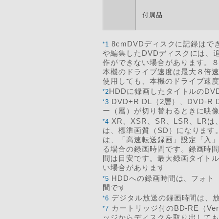
付属品
8cmDVDディスクに記録は
*
1
や編集したDVDディスクには、
作ができない場合があります。８
本機のドライブ速度は最大８倍速
使用しても、本機のドライブ速度
HDDに録画したタイトルのD
*
2
DVD+R DL（2層）、DVD
*
3
ー（層）が切り替わるときに映像
XR、XSR、SR、LSR、L
*
4
は、標準画質（SD）になります
は、「高速転送録画」設定「入」
る場合の録画時間です。録画時
間は目安です。最大録画タイト
い場合があります
HDDへの録画時間は、フォト
*
5
間です
デジタル放送の録画時間は、
*
6
カートリッジ付のBD-RE（Ve
*
7
ッジからディスクを取り出して