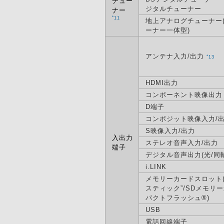
チュー
ジタルチューナー
ナー
*
11
地上アナログチューナー(
ーナー一体型)
アンテナ入力/出力
*
13
HDMI出力
コンポーネント映像出力
D端子
コンポジット映像入力/
S映像入力/出力
入出力
ステレオ音声入力/出力
端子
デジタル音声出力(光/同軸
i.LINK
メモリーカードスロット(
スティック”/SDメモリ
パクトフラッシュ®)
USB
電話回線端子