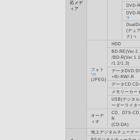
応メデ
DVD-R
ィア
DVD-
*
8
DualD
(デュ
ク)
*
9
HDD
BD-RE(Ver.2.
/BD-R(Ver.1.
/1.2/1.3)
フォト
データDVD:D
*
10
+R/-RW/-R
(JPEG)
データCD:CD-
メモリーカー
USB(デジタ
ーダーライタ
CD、DTS-CD
オーデ
R
ィオ
(CD-DA)
地上デジタルチューナー
BSデジタルチューナー・