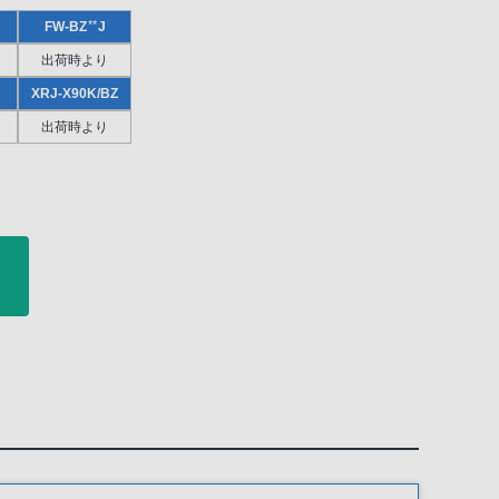
**
FW-BZ
J
出荷時より
XRJ-X90K/BZ
出荷時より