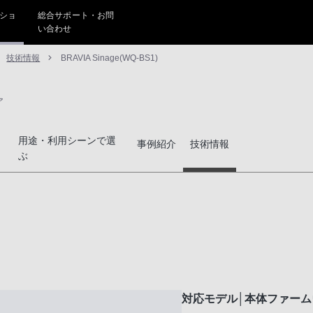
ショ
総合サポート・お問
い合わせ
技術情報
BRAVIA Sinage(WQ-BS1)
ア
用途・利用シーンで選
事例紹介
技術情報
ぶ
対応モデル│本体ファー