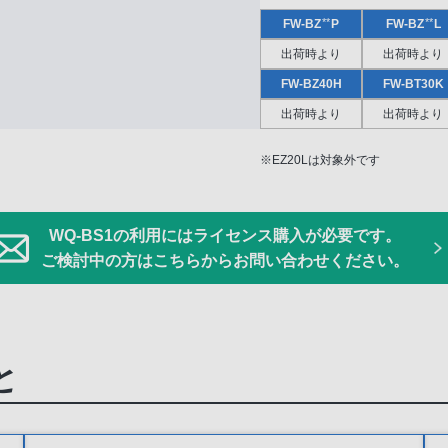
**
**
FW-BZ
P
FW-BZ
L
出荷時より
出荷時より
FW-BZ40H
FW-BT30K
出荷時より
出荷時より
※EZ20Lは対象外です
WQ-BS1の利用にはライセンス購入が必要です。
ご検討中の方はこちらからお問い合わせください。
と